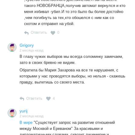
такого НОВОБРАНЦА,получив автомат вернулся и кто
меня избивал -убил.И то это было бы более достойно
,чем погибнуть за тех,кто обошелся с ним как со
скотом и отправил на убой.
Ответить
0
Grigory
2 месяца назад
В глазу чужих выборов мы всегда соломинку замечаем,
зато в своих бревно не видим.
Обратила бы Мария Захарова на все те нарушения, с
которыми у нас проводятся выборы, но нельзя - скажешь
правду, вылетишь со своего места.
Ответить
4
yurij
2 месяца назад
В мире
"Существует запрос на развитие отношений
между Москвой и Ереваном" За красивыми и
дипломатичными словами, сквозит лицемерие и