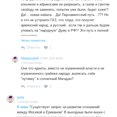
уверенность или надежда? Спасибо.
коньяком и абрикосами не разрешить, а газом и светом
свободу не заменить, попытки уже были, будет хуже!?
Да!....новая кабала... Да! Парламентский путь...??? Но
и это не устроило ГАЗ, что тогда, что получит
армянский народ, а русский...если так и дальше будем
уповать на "народную" Думу в РФ!? Это путь к полной
зюгановке.....
Читать полностью
Ответить
1
Victorovich
ответ для Ignat
2 месяца назад
Они что идиоты ,вместо не ограниченой власти и не
ограниченного грабежа народа ,выписать себе
"путевку" в солнечный Магадан?
Ответить
0
yurij
2 месяца назад
В мире
"Существует запрос на развитие отношений
между Москвой и Ереваном" В выходные были внуки с