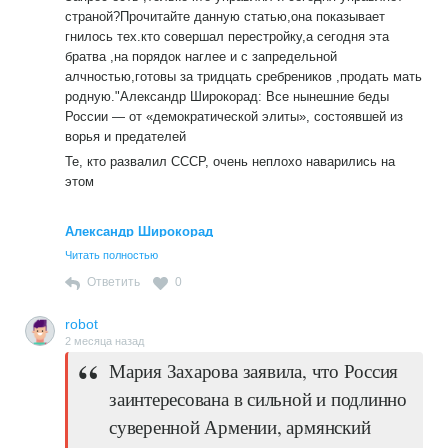
страной?Прочитайте данную статью,она показывает
гнилось тех.кто совершал перестройку,а сегодня эта
братва ,на порядок наглее и с запредельной
алчностью,готовы за тридцать сребреников ,продать мать
родную."Александр Широкорад: Все нынешние беды
России — от «демократической элиты», состоявшей из
ворья и предателей
Те, кто развалил СССР, очень неплохо наварились на
этом
Александр Широкорад
Читать полностью
Ответить
0
robot
2 месяца назад
Мария Захарова заявила, что Россия
заинтересована в сильной и подлинно
суверенной Армении, армянский