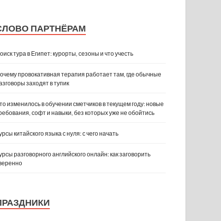
СЛОВО ПАРТНЁРАМ
оиск тура в Египет: курорты, сезоны и что учесть
очему провокативная терапия работает там, где обычные
азговоры заходят в тупик
то изменилось в обучении сметчиков в текущем году: новые
ребования, софт и навыки, без которых уже не обойтись
урсы китайского языка с нуля: с чего начать
урсы разговорного английского онлайн: как заговорить
веренно
ПРАЗДНИКИ