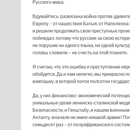
Русского мира.
Вдумайтесь: развязана война против удивит
Европу – от нашествия Батыя, от Наполеона 
и решили продолжить свои преступные происк
побеждал, потому что русские за свою истор
не порушив ни одного языка, ни одной культур
головы сложили – не счесть на этой планете.
Я считаю, что это ошибка и преступление евр
обойдется. Да и нам нелегко, мы прекрасно п
компашку, в которой почти полсотни государс
Да, у них финансово-экономический потенциа
уникальные уроки ленинско-сталинской модер
Безопасности, и Генштабу, и нашим военным
Антанту, вначале не имея никакой армии? По
семьдесят раз – от полуафриканского состо