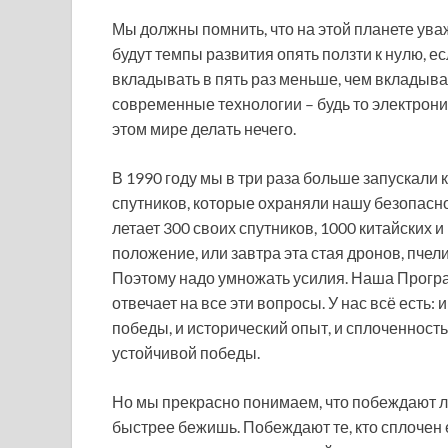
Мы должны помнить, что на этой планете ува
будут темпы развития опять ползти к нулю, ес
вкладывать в пять раз меньше, чем вкладыва
современные технологии – будь то электроник
этом мире делать нечего.
В 1990 году мы в три раза больше запускали 
спутников, которые охраняли нашу безопасно
летает 300 своих спутников, 1000 китайских 
положение, или завтра эта стая дронов, пчел
Поэтому надо умножать усилия. Наша Програ
отвечает на все эти вопросы. У нас всё есть:
победы, и исторический опыт, и сплоченность,
устойчивой победы.
Но мы прекрасно понимаем, что побеждают ли
быстрее бежишь. Побеждают те, кто сплочен 