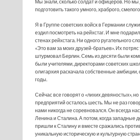
Мы знали, сколько солдат и офицеров. Но мы 
подготовить такого умного, храброго, смелого
Я в Группе советских войск в Германии служ
ездил посмотреть на рейхстаг. И мне подари
стенах рейхстага. Ни одного ругательного сло
«Это вам за моих друзей-братьев». Их потряс
штурмовал Берлин. Семь из десяти были ком
были учителями, директорами советских школ
олигархия раскачала собственные амбиции, 
годы.
Сейчас все говорят о «лихих девяностых», но 
предприятий осталось шесть. Мы не раз говор
нами никогда не соревновался. Он всегда на
Ленина и Сталина. А потом, когда западные д
пришли к Сталину и вместе сражались против
уникальную историческую и культурную стран