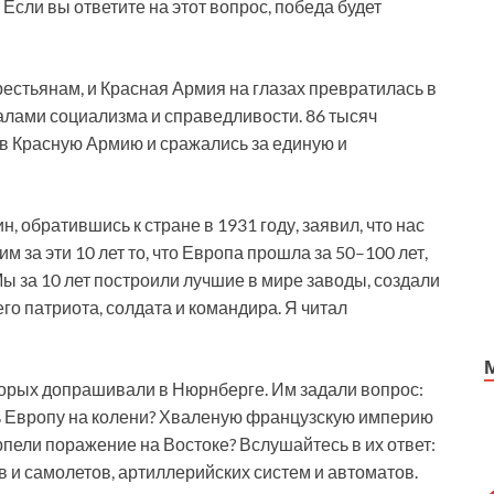
Если вы ответите на этот вопрос, победа будет
рестьянам, и Красная Армия на глазах превратилась в
лами социализма и справедливости. 86 тысяч
в Красную Армию и сражались за единую и
, обратившись к стране в 1931 году, заявил, что нас
м за эти 10 лет то, что Европа прошла за 50–100 лет,
Мы за 10 лет построили лучшие в мире заводы, создали
о патриота, солдата и командира. Я читал
орых допрашивали в Нюрнберге. Им задали вопрос:
ть Европу на колени? Хваленую французскую империю
рпели поражение на Востоке? Вслушайтесь в их ответ:
в и самолетов, артиллерийских систем и автоматов.