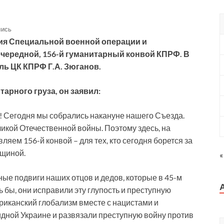
лись
ния Специальной военной операции и
ередной, 156-й гуманитарный конвой КПРФ. В
ь ЦК КПРФ Г.А. Зюганов.
арного груза, он заявил:
! Сегодня мы собрались накануне нашего Съезда.
ликой Отечественной войны. Поэтому здесь, на
яем 156-й конвой – для тех, кто сегодня борется за
вщиной.
«
ые подвиги наших отцов и дедов, которые в 45-м
 бы, они исправили эту глупость и преступную
риканский глобализм вместе с нацистами и
идной Украине и развязали преступную войну против