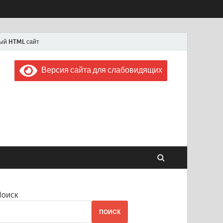
ый HTML сайт
Версия сайта для слабовидящих
 "Советская Россия"
 1956 года
Поиск
ПОИСК