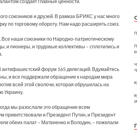
талантом создает главные ценности.
ного союзников и друзей. В рамках БРИКС у нас много
рку по торговому обороту. Нам надо расширять союз.
П
й. Все наши союзники по Народно-патриотическому
ы, и пионеры, и трудовые коллективы – сплотились и
П
р
.
Ч
 антифашистский форум 165 делегаций. Вдумайтесь
т
раны, и все поддержали обращение к народам мира
К
отив всей этой сволочи, которая обрушилась на
ю Украину.
К
у
Когда мы разослали это обращение всем
м приветствовали и Президент Путин, и Президент
ели обеих палат – Матвиенко и Володин, – пожелали