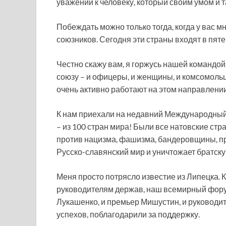
уважении к человеку, который своим умом и 
Побеждать можно только тогда, когда у вас м
союзников. Сегодня эти страны входят в пяте
Честно скажу вам, я горжусь нашей командо
союзу – и офицеры, и женщины, и комсомольц
очень активно работают на этом направлении
К нам приехали на недавний Международный
– из 100 стран мира! Были все натовские ст
против нацизма, фашизма, бандеровщины, пр
Русско-славянский мир и уничтожает братску
Меня просто потрясло известие из Липецка. 
руководителям держав, наш всемирный фору
Лукашенко, и премьер Мишустин, и руководит
успехов, поблагодарили за поддержку.