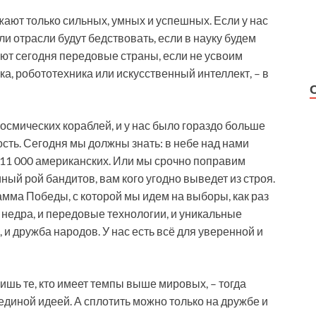
жают только сильных, умных и успешных. Если у нас
ли отрасли будут бедствовать, если в науку будем
ют сегодня передовые страны, если не усвоим
а, робототехника или искусственный интеллект, – в
космических кораблей, и у нас было гораздо больше
сть. Сегодня мы должны знать: в небе над нами
и 11 000 американских. Или мы срочно поправим
иный рой бандитов, вам кого угодно выведет из строя.
мма Победы, с которой мы идем на выборы, как раз
 и недра, и передовые технологии, и уникальные
 и дружба народов. У нас есть всё для уверенной и
шь те, кто имеет темпы выше мировых, – тогда
единой идеей. А сплотить можно только на дружбе и