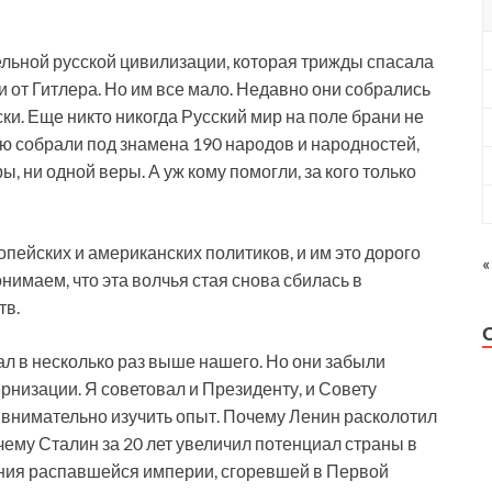
ельной русской цивилизации, которая трижды спасала
и от Гитлера. Но им все мало. Недавно они собрались
и. Еще никто никогда Русский мир на поле брани не
ию собрали под знамена 190 народов и народностей,
ы, ни одной веры. А уж кому помогли, за кого только
опейских и американских политиков, и им это дорого
«
онимаем, что эта волчья стая снова сбилась в
тв.
л в несколько раз выше нашего. Но они забыли
низации. Я советовал и Президенту, и Совету
 внимательно изучить опыт. Почему Ленин расколотил
чему Сталин за 20 лет увеличил потенциал страны в
яния распавшейся империи, сгоревшей в Первой