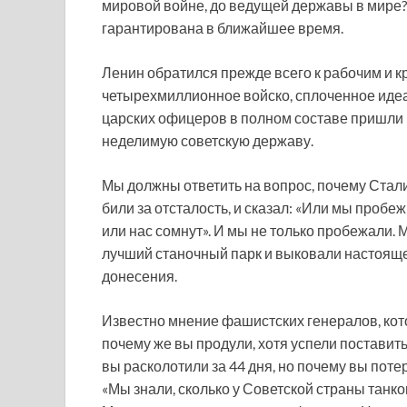
мировой войне, до ведущей державы в мире? 
гарантирована в ближайшее время.
Ленин обратился прежде всего к рабочим и к
четырехмиллионное войско, сплоченное идеа
царских офицеров в полном составе пришли 
неделимую советскую державу.
Мы должны ответить на вопрос, почему Сталин
били за отсталость, и сказал: «Или мы пробежи
или нас сомнут». И мы не только пробежали. 
лучший станочный парк и выковали настоящег
донесения.
Известно мнение фашистских генералов, кот
почему же вы продули, хотя успели постави
вы расколотили за 44 дня, но почему вы поте
«Мы знали, сколько у Советской страны танко