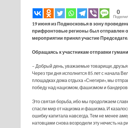
0
Подели
19 июня из Подмосковья в зону проведе
прифронтовые регионы был отправлен оч
мероприятии принял участие Председател
Обращаясь к участникам отправки гуманит
– Добрый день, уважаемые товарищи, друзья
Через три дня исполнится 85 лет с начала Ве
площадках дома отдыха «Снегири», мы отправл
победу над нацизмом, фашизмом и бандеро
Это святая борьба, ибо мы продолжаем славн
спасли мир от нацизма и фашизма. И казалось
ошибку капитала навсегда. Тем не менее аме
натовцами снова возродили эту нечисть на р