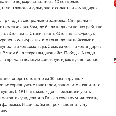
даже не подозревали, что за 10 лет можно
, талантливого и культурного солдата и командира».
ил три года в специальной разведке. Специально
ли немецкий альбом, где были надписи наших ребят на
ва. «Это вам за Сталинград», «Это вам за Одессу»,
 уровень культуры тех, кто командовал войсками и
мунисты и комсомольцы. Семь из десяти командиров
. В этом был секрет выдающейся Победы. А когда
она предала великую советскую идею в девяностые
мало говорят о том, что из 30 тысяч крупных
или: соревнуясь с капиталом, запомните – капитал с
с душил. В 1918-м каждый день призывали убить
емократии увидели, что Гитлер хочет их уничтожить,
 фашизма. И сейчас бы не грех вспомнить эту
ицу.