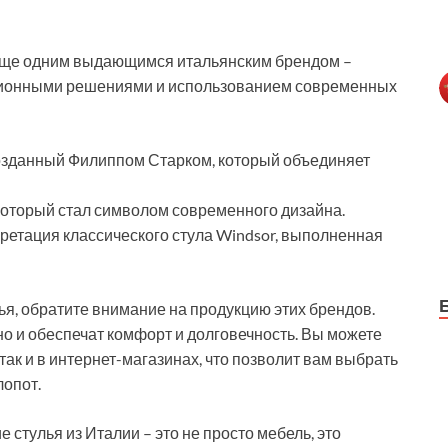
 еще одним выдающимся итальянским брендом –
вационными решениями и использованием современных
 созданный Филиппом Старком, который объединяет
, который стал символом современного дизайна.
ретация классического стула Windsor, выполненная
ья, обратите внимание на продукцию этих брендов.
но и обеспечат комфорт и долговечность. Вы можете
так и в интернет-магазинах, что позволит вам выбрать
лопот.
е стулья из Италии – это не просто мебель, это