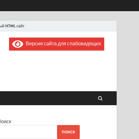
ый HTML сайт
Версия сайта для слабовидящих
 "Советская Россия"
 1956 года
Поиск
ПОИСК