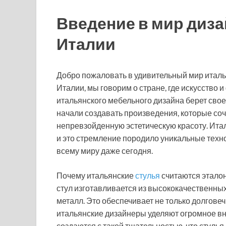
Введение в мир диза
Италии
Добро пожаловать в удивительный мир италья
Италии, мы говорим о стране, где искусство 
итальянского мебельного дизайна берет свое
начали создавать произведения, которые соче
непревзойденную эстетическую красоту. Ита
и это стремление породило уникальные техн
всему миру даже сегодня.
Почему итальянские
стулья
считаются эталон
стул изготавливается из высококачественных
металл. Это обеспечивает не только долговеч
итальянские дизайнеры уделяют огромное вн
создаются с такой тщательностью, что стуль