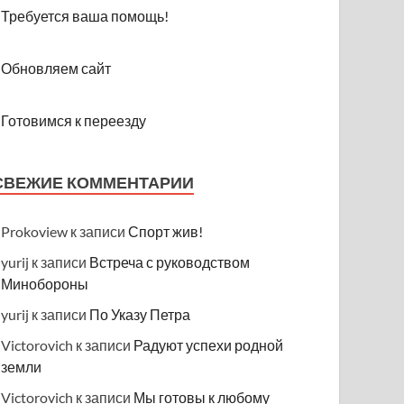
Требуется ваша помощь!
Обновляем сайт
Готовимся к переезду
СВЕЖИЕ КОММЕНТАРИИ
Prokoview
к записи
Спорт жив!
yurij
к записи
Встреча с руководством
Минобороны
yurij
к записи
По Указу Петра
Victorovich
к записи
Радуют успехи родной
земли
Victorovich
к записи
Мы готовы к любому