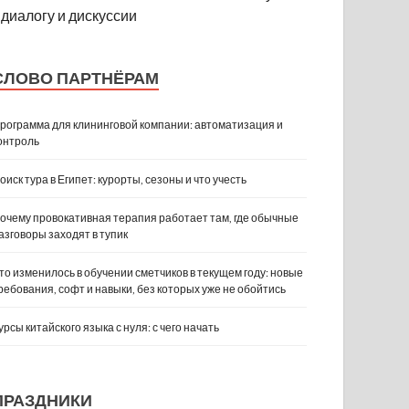
диалогу и дискуссии
СЛОВО ПАРТНЁРАМ
рограмма для клининговой компании: автоматизация и
онтроль
оиск тура в Египет: курорты, сезоны и что учесть
очему провокативная терапия работает там, где обычные
азговоры заходят в тупик
то изменилось в обучении сметчиков в текущем году: новые
ребования, софт и навыки, без которых уже не обойтись
урсы китайского языка с нуля: с чего начать
ПРАЗДНИКИ