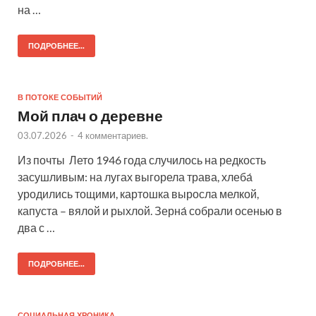
на …
ПОДРОБНЕЕ...
В ПОТОКЕ СОБЫТИЙ
Мой плач о деревне
03.07.2026
-
4 комментариев.
Из почты Лето 1946 года случилось на редкость
засушливым: на лугах выгорела трава, хлеба́
уродились тощими, картошка выросла мелкой,
капуста – вялой и рыхлой. Зерна́ собрали осенью в
два с …
ПОДРОБНЕЕ...
СОЦИАЛЬНАЯ ХРОНИКА