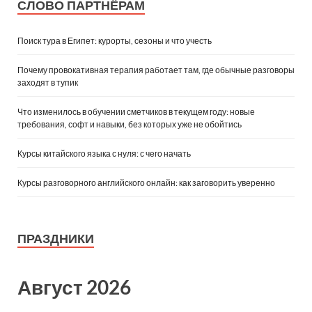
СЛОВО ПАРТНЁРАМ
Поиск тура в Египет: курорты, сезоны и что учесть
Почему провокативная терапия работает там, где обычные разговоры
заходят в тупик
Что изменилось в обучении сметчиков в текущем году: новые
требования, софт и навыки, без которых уже не обойтись
Курсы китайского языка с нуля: с чего начать
Курсы разговорного английского онлайн: как заговорить уверенно
ПРАЗДНИКИ
Август 2026