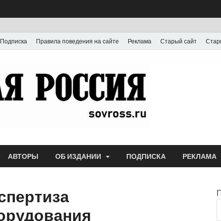
Подписка
Правила поведения на сайте
Реклама
Старый сайт
Стар
Газета
Выпускается с июля
АВТОРЫ
ОБ ИЗДАНИИ
ПОДПИСКА
РЕКЛАМА
кспертиза
орудования