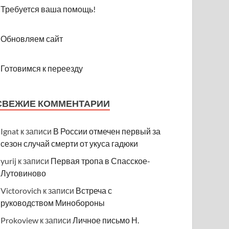
Требуется ваша помощь!
Обновляем сайт
Готовимся к переезду
СВЕЖИЕ КОММЕНТАРИИ
Ignat
к записи
В России отмечен первый за
сезон случай смерти от укуса гадюки
yurij
к записи
Первая тропа в Спасское-
Лутовиново
Victorovich
к записи
Встреча с
руководством Минобороны
Prokoview
к записи
Личное письмо Н.