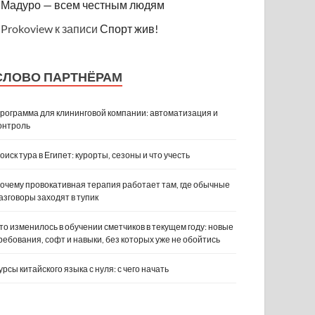
Мадуро — всем честным людям
Prokoview
к записи
Спорт жив!
СЛОВО ПАРТНЁРАМ
рограмма для клининговой компании: автоматизация и
онтроль
оиск тура в Египет: курорты, сезоны и что учесть
очему провокативная терапия работает там, где обычные
азговоры заходят в тупик
то изменилось в обучении сметчиков в текущем году: новые
ребования, софт и навыки, без которых уже не обойтись
урсы китайского языка с нуля: с чего начать