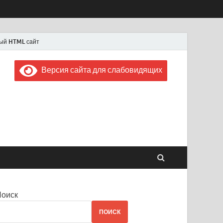
ый HTML сайт
Версия сайта для слабовидящих
 "Советская Россия"
 1956 года
Поиск
ПОИСК