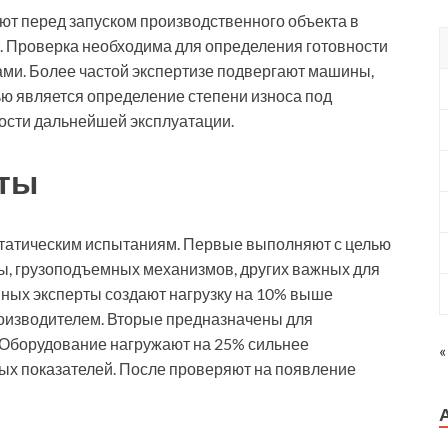
ют перед запуском производственного объекта в
т. Проверка необходима для определения готовности
ами. Более частой экспертизе подвергают машины,
ью является определение степени износа под
сти дальнейшей эксплуатации.
аты
татическим испытаниям. Первые выполняют с целью
ы, грузоподъемных механизмов, других важных для
нных эксперты создают нагрузку на 10% выше
роизводителем. Вторые предназначены для
 Оборудование нагружают на 25% сильнее
«
х показателей. После проверяют на появление