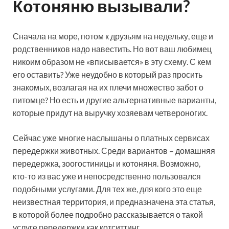
Котоняню вызывали?
Сначала на море, потом к друзьям на недельку, еще и
родственников надо навестить. Но вот ваш любимец
никоим образом не «вписывается» в эту схему. С кем
его оставить? Уже неудобно в который раз просить
знакомых, возлагая на их плечи множество забот о
питомце? Но есть и другие альтернативные варианты,
которые придут на выручку хозяевам четвероногих.
Сейчас уже многие наслышаны о платных сервисах
передержки животных. Среди вариантов – домашняя
передержка, зоогостиницы и котоняня. Возможно,
кто-то из вас уже и непосредственно пользовался
подобными услугами. Для тех же, для кого это еще
неизвестная территория, и предназначена эта статья,
в которой более подробно рассказывается о такой
услуге передержки как котситтинг.