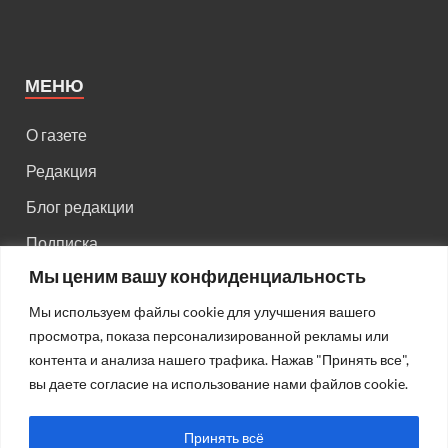
МЕНЮ
О газете
Редакция
Блог редакции
Подписка
Мы ценим вашу конфиденциальность
Правила поведения на сайте
Мы используем файлы cookie для улучшения вашего
Реклама
просмотра, показа персонализированной рекламы или
Старый сайт
контента и анализа нашего трафика. Нажав "Принять все",
вы даете согласие на использование нами файлов cookie.
Старый HTML сайт
Принять всё