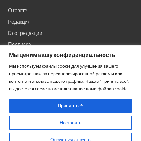
О газете
Редакция
Блог редакции
Подписка
Мы ценим вашу конфиденциальность
Правила поведения на сайте
Мы используем файлы cookie для улучшения вашего
Реклама
просмотра, показа персонализированной рекламы или
Старый сайт
контента и анализа нашего трафика. Нажав "Принять все",
вы даете согласие на использование нами файлов cookie.
Старый HTML сайт
Принять всё
Настроить
Авторсие права: © 2026
Газета "Советская Россия"
.
Отказаться от всего