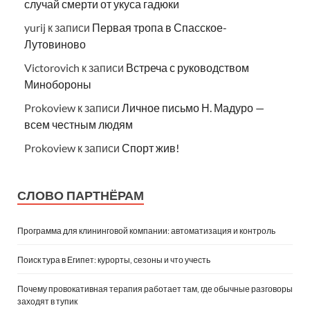
случай смерти от укуса гадюки
yurij
к записи
Первая тропа в Спасское-
Лутовиново
Victorovich
к записи
Встреча с руководством
Минобороны
Prokoview
к записи
Личное письмо Н. Мадуро —
всем честным людям
Prokoview
к записи
Спорт жив!
СЛОВО ПАРТНЁРАМ
Программа для клининговой компании: автоматизация и контроль
Поиск тура в Египет: курорты, сезоны и что учесть
Почему провокативная терапия работает там, где обычные разговоры
заходят в тупик