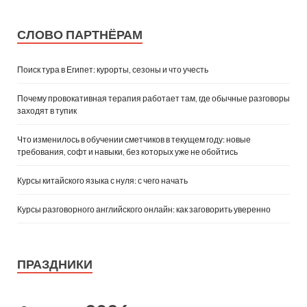
СЛОВО ПАРТНЁРАМ
Поиск тура в Египет: курорты, сезоны и что учесть
Почему провокативная терапия работает там, где обычные разговоры
заходят в тупик
Что изменилось в обучении сметчиков в текущем году: новые
требования, софт и навыки, без которых уже не обойтись
Курсы китайского языка с нуля: с чего начать
Курсы разговорного английского онлайн: как заговорить уверенно
ПРАЗДНИКИ