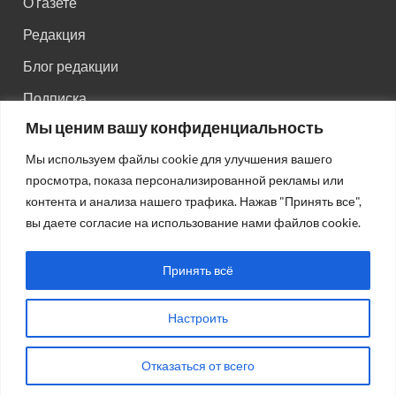
О газете
Редакция
Блог редакции
Подписка
Мы ценим вашу конфиденциальность
Правила поведения на сайте
Мы используем файлы cookie для улучшения вашего
Реклама
просмотра, показа персонализированной рекламы или
Старый сайт
контента и анализа нашего трафика. Нажав "Принять все",
вы даете согласие на использование нами файлов cookie.
Старый HTML сайт
Принять всё
Настроить
Авторсие права: © 2026
Газета "Советская Россия"
.
Отказаться от всего
Работает на Wordpress