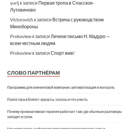
yurij
к записи
Первая тропа в Спасское-
Лутовиново
Victorovich
к записи
Встреча с руководством
Минобороны
Prokoview
к записи
Личное письмо Н. Мадуро —
всем честным людям
Prokoview
к записи
Спорт жив!
СЛОВО ПАРТНЁРАМ
Программа для клининговой компании: автоматизация и контроль
Поиск тура в Египет: курорты, сезоны и что учесть
Почему провокативная терапия работает там, где обычные разговоры
заходят в тупик
Что изменилось в обучении сметчиков в текущем году: новые