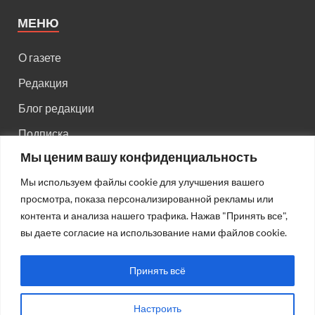
МЕНЮ
О газете
Редакция
Блог редакции
Подписка
Мы ценим вашу конфиденциальность
Правила поведения на сайте
Мы используем файлы cookie для улучшения вашего
Реклама
просмотра, показа персонализированной рекламы или
Старый сайт
контента и анализа нашего трафика. Нажав "Принять все",
вы даете согласие на использование нами файлов cookie.
Старый HTML сайт
Принять всё
Настроить