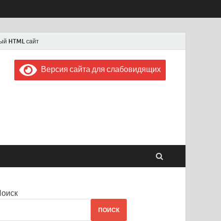
ый HTML сайт
Версия сайта для слабовидящих
 "Советская Россия"
 1956 года
Поиск
ПОИСК