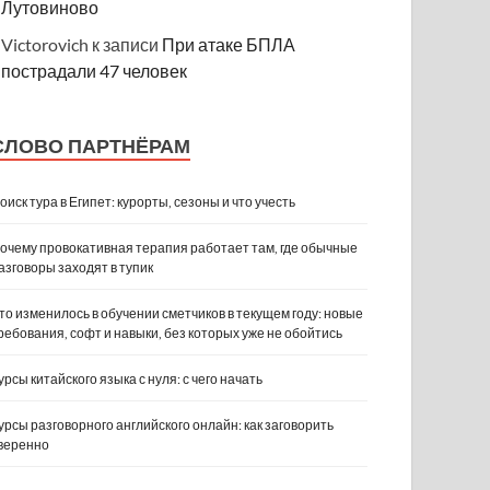
Лутовиново
Victorovich
к записи
При атаке БПЛА
пострадали 47 человек
СЛОВО ПАРТНЁРАМ
оиск тура в Египет: курорты, сезоны и что учесть
очему провокативная терапия работает там, где обычные
азговоры заходят в тупик
то изменилось в обучении сметчиков в текущем году: новые
ребования, софт и навыки, без которых уже не обойтись
урсы китайского языка с нуля: с чего начать
урсы разговорного английского онлайн: как заговорить
веренно