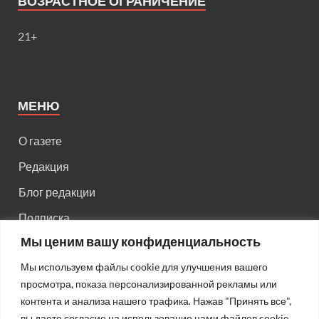
ВОЗРАСТНОЕ ОГРАНИЧЕНИЕ
21+
МЕНЮ
О газете
Редакция
Блог редакции
Подписка
Мы ценим вашу конфиденциальность
Правила поведения на сайте
Мы используем файлы cookie для улучшения вашего
Реклама
просмотра, показа персонализированной рекламы или
Старый сайт
контента и анализа нашего трафика. Нажав "Принять все",
вы даете согласие на использование нами файлов cookie.