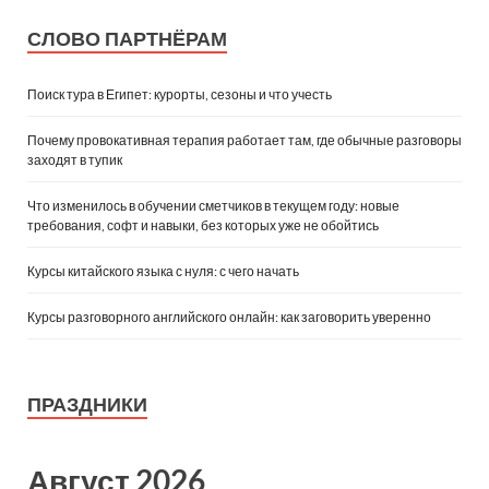
СЛОВО ПАРТНЁРАМ
Поиск тура в Египет: курорты, сезоны и что учесть
Почему провокативная терапия работает там, где обычные разговоры
заходят в тупик
Что изменилось в обучении сметчиков в текущем году: новые
требования, софт и навыки, без которых уже не обойтись
Курсы китайского языка с нуля: с чего начать
Курсы разговорного английского онлайн: как заговорить уверенно
ПРАЗДНИКИ
Август 2026