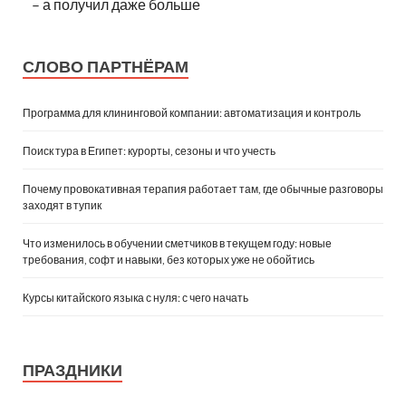
– а получил даже больше
СЛОВО ПАРТНЁРАМ
Программа для клининговой компании: автоматизация и контроль
Поиск тура в Египет: курорты, сезоны и что учесть
Почему провокативная терапия работает там, где обычные разговоры
заходят в тупик
Что изменилось в обучении сметчиков в текущем году: новые
требования, софт и навыки, без которых уже не обойтись
Курсы китайского языка с нуля: с чего начать
ПРАЗДНИКИ