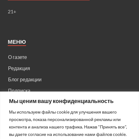
21+
МЕНЮ
О газете
Редакция
Блог редакции
Подписка
Мы ценим вашу конфиденциальность
Правила поведения на сайте
Мы используем файлы cookie для улучшения вашего
Реклама
просмотра, показа персонализированной рекламы или
Старый сайт
контента и анализа нашего трафика. Нажав "Принять все",
вы даете согласие на использование нами файлов cookie.
Старый HTML сайт