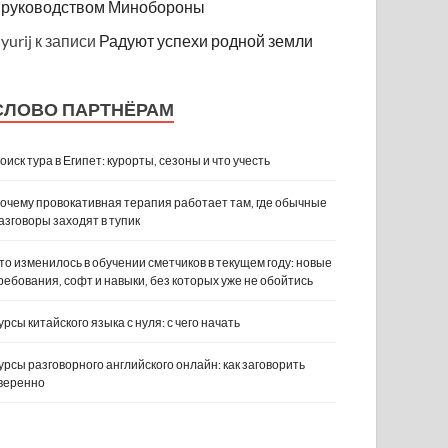
руководством Минобороны
yurij
к записи
Радуют успехи родной земли
СЛОВО ПАРТНЁРАМ
оиск тура в Египет: курорты, сезоны и что учесть
очему провокативная терапия работает там, где обычные
азговоры заходят в тупик
то изменилось в обучении сметчиков в текущем году: новые
ребования, софт и навыки, без которых уже не обойтись
урсы китайского языка с нуля: с чего начать
урсы разговорного английского онлайн: как заговорить
веренно