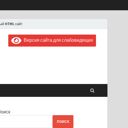
ый HTML сайт
Версия сайта для слабовидящих
 "Советская Россия"
 1956 года
Поиск
ПОИСК