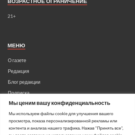
ВОЗРАСТНОЕ ОГРАНИЧЕНИЕ
21+
МЕНЮ
О газете
Редакция
Блог редакции
Подписка
Мы ценим вашу конфиденциальность
Правила поведения на сайте
Мы используем файлы cookie для улучшения вашего
Реклама
просмотра, показа персонализированной рекламы или
Старый сайт
контента и анализа нашего трафика. Нажав "Принять все",