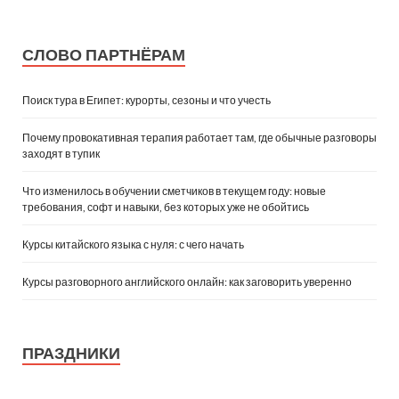
СЛОВО ПАРТНЁРАМ
Поиск тура в Египет: курорты, сезоны и что учесть
Почему провокативная терапия работает там, где обычные разговоры
заходят в тупик
Что изменилось в обучении сметчиков в текущем году: новые
требования, софт и навыки, без которых уже не обойтись
Курсы китайского языка с нуля: с чего начать
Курсы разговорного английского онлайн: как заговорить уверенно
ПРАЗДНИКИ