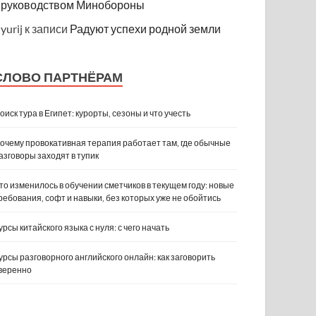
руководством Минобороны
yurij
к записи
Радуют успехи родной земли
СЛОВО ПАРТНЁРАМ
оиск тура в Египет: курорты, сезоны и что учесть
очему провокативная терапия работает там, где обычные
азговоры заходят в тупик
то изменилось в обучении сметчиков в текущем году: новые
ребования, софт и навыки, без которых уже не обойтись
урсы китайского языка с нуля: с чего начать
урсы разговорного английского онлайн: как заговорить
веренно