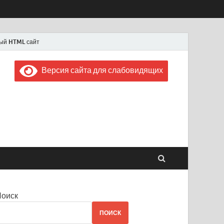
ый HTML сайт
Версия сайта для слабовидящих
 "Советская Россия"
 1956 года
Поиск
ПОИСК