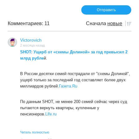
Комментариев: 11
Сначала
новые
Victorovich
2 месяца назад
SHOT: Ущерб от «схемы Долиной» за год превысил 2
млрд рубле
й.
В России десятки семей пострадали от "схемы Долиной",
ущерб только за последний год составляет более двух
миллиардов рублей.
Газета.Ru
По данным SHOT, не менее 200 семей сейчас через суд
пытаются вернуть квартиры, купленные у
пенсионеров.
Life.ru
Среди пострадавших в основном молодые семьи и
Читать полностью
инвалиды, вынужденные жить в съемном жилье или у