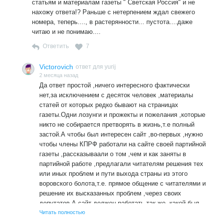
статьям и материалам газеты " Светская Россия" и не
нахожу ответа!? Раньше с нетерпением ждал свежего
номера, теперь...., в растерянности... пустота....даже
читаю и не понимаю....
Ответить
7
Victorovich
ответ для yurij
2 месяца назад
Да ответ простой ,ничего интересного фактически
нет,за исключением с десяток человек ,материалы
статей от которых редко бывают на страницах
газеты.Одни лозунги и прожекты и пожелания ,которые
никто не собирается претворять в жизнь,т.е полный
застой.А чтобы был интересен сайт ,во-первых ,нужно
чтобы члены КПРФ работали на сайте своей партийной
газеты ,рассказываали о том ,чем и как заняты в
партийной работе ,предлагали читателям решения тех
или иных проблем и пути выхода страны из этого
воровского болота,т.е. прямое общение с читателями и
решение их высказанных проблем ,через своих
депутатов.А сайт должен работать так же ,какой был
до этого,т.е. я написал комментарий и через секунду он
Читать полностью