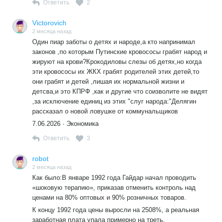
Ответить
2
родственников.
О
Вот такая в стране законность по
Путински и такая забота о детях и демографии в
Victorovich
стране,одно губошлепство ,которое не пересекается с
2 месяца назад
реальность бытья.
Один пиар заботы о детях и народе,а кто напринимал
законов ,по которым Путинские кровососы грабят народ и
жируют на крови?Крокодиловы слезы об детях,но когда
эти кровососы их ЖКХ грабят родителей этих детей,то
они грабят и детей ,лишая их нормальной жизни и
детсва,и это КПРФ ,как и другие что соизволите не видят
,за исключение единиц из этих "слуг народа:"Делягин
рассказал о новой ловушке от коммунальщиков
7.06.2026 · Экономика
Ответить
3
robot
2 месяца назад
Как было:В январе 1992 года Гайдар начал проводить
«шоковую терапию», приказав отменить контроль над
ценами на 80% оптовых и 90% розничных товаров.
К концу 1992 года цены выросли на 2508%, а реальная
заработная плата упала примерно на треть.