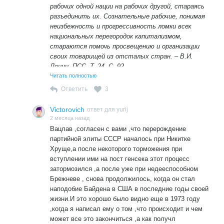
рабочих одной нации на рабочих другой, стараясь
затормозил, по страшной
ошибке
не удалось продавить
разъединить их. Сознательные рабочие, понимая
Григория Романова
, чтобы пагубное дело не дошло до
неизбежность и прогрессивность ломки всех
Горбачёва, Ельцина и его ставленника Путина.
национальных перегородок капитализмом,
Товарищ Зюганов,
стараются помочь просвещению и организации
не только детей на Донбассе учили по лекалам г-на
своих товарищей из отсталых стран. – В.И.
Сороса.
Эта статья
, даже если несколько устаревшая,
Ленин. ПСС. Т. 24. С. 92.
всё ещё Вам может подсказать, где собака зарыта.
Читать полностью
Одна из ключевых цитат В. И. Ленина о
С уважением Вацлав В., 66 лет, член КПЧМ
буржуазном национализме и пролетарском
Ответить
3
ПРИПИСКА:
интернационализме содержится в статье
«Критические заметки по национальному вопросу»
Геннадий Андреевич, Ваш кумир г-н Путин, все мы здесь
Victorovich
ответ для yurij
(1913 год):
2 месяца назад
на форуме сайта СР об этом знаем, и Вам обязательно
Вацлав ,согласен с вами ,что перерождение
знать, насколько Президент Путин изуродует
«Буржуазный национализм и пролетарский
партийной элиты СССР началось при Никитке
"представления о мире, о добре и зле".
Это я к его
интернационализм — вот два непримиримо-
Хруще,а после некоторого торможения при
словам касаемо галош при советах.
враждебные лозунга, соответствующие двум
вступлении ими на пост генсека этот процесс
великим классовым лагерям всего
затормозился ,а после уже при недееспособном
капиталистического мира и выражающие две
Брежневе , снова продолжилось, когда он стал
политики (более того: два миросозерцания) в
наподобие Байдена в США в последние годы своей
национальном вопросе». В этом произведении
жизни.И это хорошо было видно еще в 1973 году
Ленин также подчёркивал, что буржуазный
,когда я написал ему о том ,что происходит и чем
национализм — это инструмент, который
может все это закончиться ,а как получл
буржуазия использует для раскола рабочего