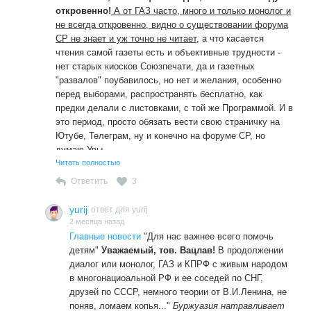
олигархическая партия власти в РФ, т.е. Единая Россия.
откровенно!
А от ГАЗ часто, много и только монолог и
Это как две капли воды подобает на общественную
не всегда откровенно, видно о существовании форума
обстановку на моей родине, т.е. в Чешской Республике. У
СР не знает и уж точно не читает,
а что касается
нас соответственно так не один раз победила
чтения самой газеты есть и объективные трудности -
олигархическая партия долларового
миллиардера
нет старых киосков Союзпечати, да и газетных
Андрея Бабиша
. Что примечательно, в 80-е гг. г-н Бабиш
"развалов" поубавилось, но нет и желания, особенно
состоял в рядах Компартии Чехословакии, его отец
перед выборами, распространять бесплатно, как
Штефан Бабиш большую часть своей жизни проработал
предки делали с листовками, с той же Программой. И в
руководителем отдела внешней торговли. В 1969-1975 гг.
это период, просто обязать вести свою страничку на
был атташе по торговле в постоянном
Ютубе, Телеграм, ну и конечно на форуме СР, но
представительстве ЧССР при ООН в Женеве,
думаю Увы....
представлял страну на переговорах
GATT
. Из сказанного
Читать полностью
вытекает, что Штефан Бабиш с его сыном были
Ответить
3
отборными кадрами
КПЧ
.
Товарищ Зюганов,
yurij
ответ для yurij
Вы же обратите внимание на
удручающий факт
, отец
2 месяца назад
Главные новости
"Для нас важнее всего помочь
и сын Бабишовы со своими судьбами вошли в то же
детям"
Уважаемый, тов. Вацлав!
В продолжении
самое русло, как и коммунистическая верхушка СССР со
диалог или монолог, ГАЗ и КПРФ с живым народом
всей тогдашней вероломной комсомольской свитой.
в многонациоальной РФ и ее соседей по СНГ,
Случайно ли, как Вы думаете? По-моему ничуть,
друзей по СССР, немного теории от В.И.Ленина, не
прослеживается в плане истории
красная нить заговора
,
поняв, ломаем копья..."
Буржуазия натравливает
которая зародилась ещё при Хрущёве. Брежнев всё