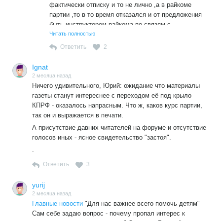
фактически отписку и то не лично ,а в райкоме
класса, ослабления интернационального единства
партии ,то в то время отказался и от предложения
и классовой борьбы. Пролетарский
быть инструктором райкома по связям с
интернационализм же выступает как основа для
правохранительными органами и курирования
Читать полностью
единства рабочих всех наций в борьбе против
торговли,и отказался от вступления в КПСС ,т.к. на
капитализма и за социалистические
Ответить
2
эту должность нужно было быть членом
преобразования.
партии,хотя рекомедации были от 2 секретаря
Ignat
Ещё одна связанная мысль из того же контекста:
райкома ,секретарря парткома завода с правами
2 месяца назад
«Воинствующий буржуазный национализм,
райкома .И это в то время когда работал
Ничего удивительного, Юрий: ожидание что материалы
отупляющий, одурачивающий, разъединяющий
ст.инженером технологом в ОГТ оборонного
газеты станут интереснее с переходом её под крыло
рабочих, чтобы вести их на поводу буржуазии, —
завода.Уговаривали несколько месяцев,но я
КПРФ - оказалось напрасным. Что ж, каков курс партии,
вот основной факт современности. Кто хочет
отказался.
так он и выражается в печати.
служить пролетариату, тот должен объединять
А присутствие давних читателей на форуме и отсутствие
рабочих всех наций, борясь неуклонно с
голосов иных - ясное свидетельство "застоя".
буржуазным национализмом и „своим“, и чужим».
.
Ответить
3
yurij
2 месяца назад
Главные новости
"Для нас важнее всего помочь детям"
Сам себе задаю вопрос - почему пропал интерес к