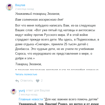
Вацлав
2 месяца назад
Уважаемый товарищ Зюганов,
Вам солнечного воскресного дня!
Вот что меня побудило написать Вам, из-за следующих
Ваших слов: «Вот уже пятый год натовцы и англосаксы
ведут войну против Русского мира. И в этой войне
страдают прежде всего дети. Мы здесь, в Подмосковье, в
доме отдыха «Снегири», приняли 25 тысяч детей с
Донбасса. Это чудные дети, но их учили по учебникам
Сороса, что изуродовало их представления о мире, о
добре и зле.»
Товарищ Зюганов,
в течение последних месяцев я как-то разлюбил длинные
выступления, которые сплошь так и никто не читает,
Читать полностью
пожалуй, за исключением пенсионеров, которым скучно
Ответить
2
из-за возраста. Молодёжь сайты типа Сов. России, за
исключением редкостных светил - не читает. Конечно, это
yurij
ответ для Вацлав
скажется в очередной раз должным образом уже в
2 месяца назад
сентябре с.г., в ходе российских парламентских выборов.
Главные новости
"Для нас важнее всего помочь детям"
Победит с уверенностью в 100 % правящая
Уважаемый, тов. Вацлав! Редко, но метко и от души