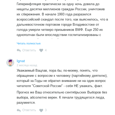
Гиперинфляция практически за одну ночь довела до
нищеты десятки миллионов граждан России, уничтожив
их сбережения. В начале 1993 года разразился
всероссийский скандал после того, как выяснилось, что в
дальневосточном портовом городе Владивостоке от
голода умерли четверо призывников ВМФ. Еще 250 их
однополчан были впоследствии госпитализированы с
алиментарной дистрофией.
Читать полностью
Следующим шагом администрации Ельцина стала
Ответить
4
массовая приватизация, инициативой которой руководил
Чубайс. Летом 1992 года он запустил программу
Ignat
ваучерной приватизации. Народились реальные хозяева
2 месяца назад
государства под патронажем Путина.Для сокрытия
Уважаемый Вацлав, пора бы, по-моему, понять, что
преступлений действующей власти начали специальную
обращение с вопросом к человеку (партийному деятелю),
военную операцию.
который за Годы не обратил внимание ни на один вопрос
читателя "Советской России" - себя НЕ уважать, факт.
Прогноз же Ваш относительно сентябрьских Выборов без
выбора, абсолютно верен. К печали трудящегося люда,
разумеется.
Ответить
3