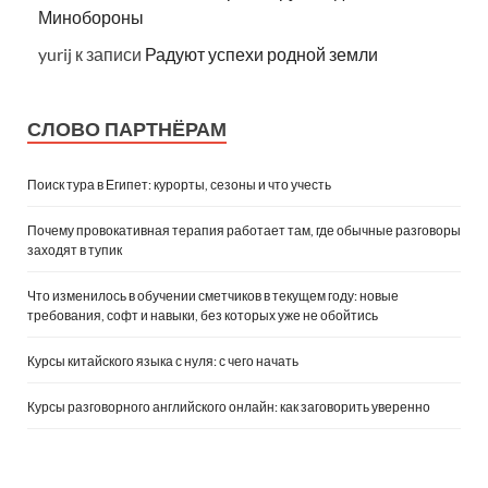
Минобороны
yurij
к записи
Радуют успехи родной земли
СЛОВО ПАРТНЁРАМ
Поиск тура в Египет: курорты, сезоны и что учесть
Почему провокативная терапия работает там, где обычные разговоры
заходят в тупик
Что изменилось в обучении сметчиков в текущем году: новые
требования, софт и навыки, без которых уже не обойтись
Курсы китайского языка с нуля: с чего начать
Курсы разговорного английского онлайн: как заговорить уверенно