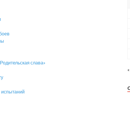
м
сбоев
мы
«Родительская слава»
«
ту
п испытаний