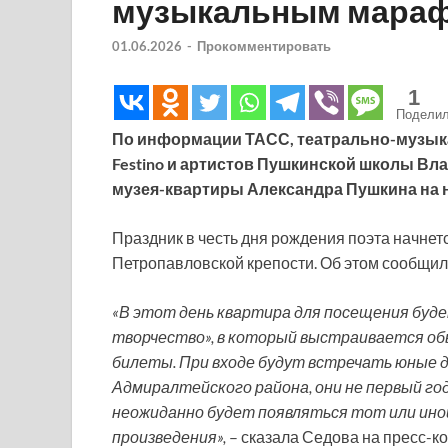
музыкальным мара
01.06.2026
-
Прокомментировать
1
Подели
По информации ТАСС, театрально-музык
Festino и артистов Пушкинской школы Вл
музея-квартиры Александра Пушкина на н
Праздник в честь дня рождения поэта начнет
Петропавловской крепости. Об этом сообщи
«В этот день квартира для посещения буде
творчество», в который выстраивается об
билеты. При входе будут встречать юные д
Адмиралтейского района, они не первый го
неожиданно будет появляться тот или ино
произведения»,
– сказала Седова на пресс-к