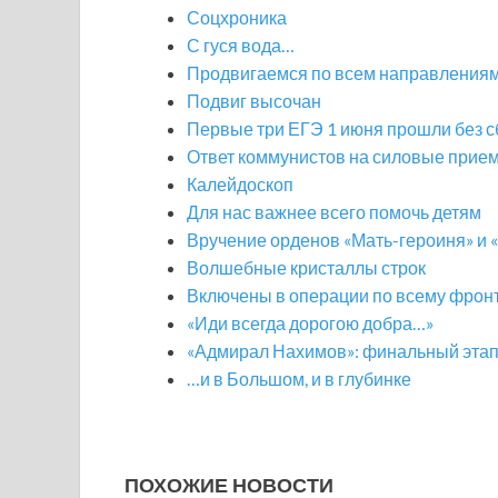
Соцхроника
С гуся вода…
Продвигаемся по всем направления
Подвиг высочан
Первые три ЕГЭ 1 июня прошли без 
Ответ коммунистов на силовые прие
Калейдоскоп
Для нас важнее всего помочь детям
Вручение орденов «Мать-героиня» и 
Волшебные кристаллы строк
Включены в операции по всему фрон
«Иди всегда дорогою добра…»
«Адмирал Нахимов»: финальный эта
…и в Большом, и в глубинке
ПОХОЖИЕ НОВОСТИ