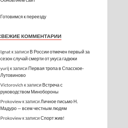
Готовимся к переезду
СВЕЖИЕ КОММЕНТАРИИ
Ignat
к записи
В России отмечен первый за
сезон случай смерти от укуса гадюки
yurij
к записи
Первая тропа в Спасское-
Лутовиново
Victorovich
к записи
Встреча с
руководством Минобороны
Prokoview
к записи
Личное письмо Н.
Мадуро — всем честным людям
Prokoview
к записи
Спорт жив!