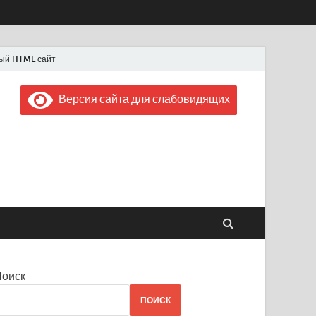
ый HTML сайт
Версия сайта для слабовидящих
 "Советская Россия"
 1956 года
Поиск
ПОИСК