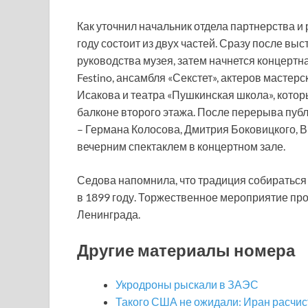
Как уточнил начальник отдела партнерства и
году состоит из двух частей. Сразу после в
руководства музея, затем начнется концертна
Festino, ансамбля «Секстет», актеров мастер
Исакова и театра «Пушкинская школа», кото
балконе второго этажа. После перерыва пуб
– Германа Колосова, Дмитрия Боковицкого, В
вечерним спектаклем в концертном зале.
Седова напомнила, что традиция собираться 
в 1899 году. Торжественное мероприятие про
Ленинграда.
Другие материалы номера
Укродроны рыскали в ЗАЭС
Такого США не ожидали: Иран расчис