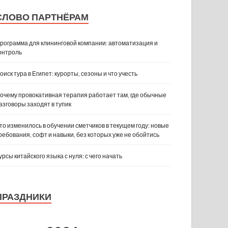
СЛОВО ПАРТНЁРАМ
рограмма для клининговой компании: автоматизация и
онтроль
оиск тура в Египет: курорты, сезоны и что учесть
очему провокативная терапия работает там, где обычные
азговоры заходят в тупик
то изменилось в обучении сметчиков в текущем году: новые
ребования, софт и навыки, без которых уже не обойтись
урсы китайского языка с нуля: с чего начать
ПРАЗДНИКИ