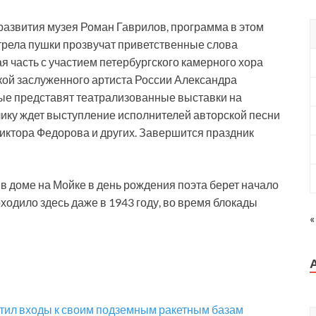
 развития музея Роман Гаврилов, программа в этом
ыстрела пушки прозвучат приветственные слова
я часть с участием петербургского камерного хора
ской заслуженного артиста России Александра
рые представят театрализованные выставки на
лику ждет выступление исполнителей авторской песни
иктора Федорова и других. Завершится праздник
в доме на Мойке в день рождения поэта берет начало
ходило здесь даже в 1943 году, во время блокады
«
тил входы к своим подземным ракетным базам