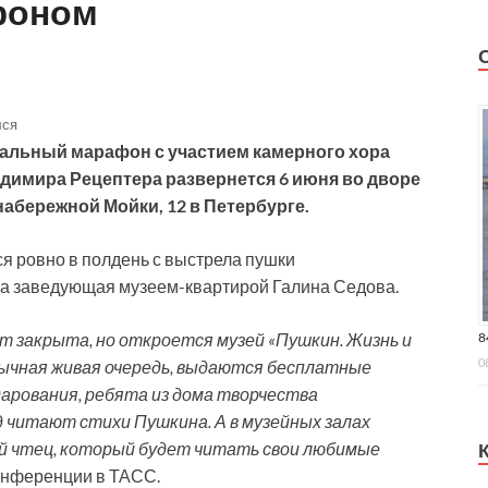
фоном
лся
альный марафон с участием камерного хора
адимира Рецептера развернется 6 июня во дворе
абережной Мойки, 12 в Петербурге.
ся ровно в полдень с выстрела пушки
ла заведующая музеем-квартирой Галина Седова.
8
т закрыта, но откроется музей «Пушкин. Жизнь и
0
ычная живая очередь, выдаются бесплатные
арования, ребята из дома творчества
д читают стихи Пушкина. А в музейных залах
й чтец, который будет читать свои любимые
онференции в ТАСС.