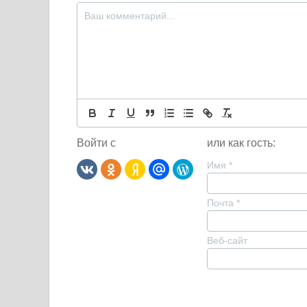
Войти с
или как гость:
Имя
*
Почта
*
Веб-сайт