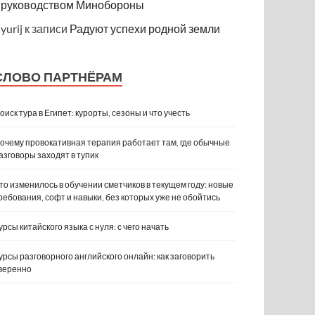
руководством Минобороны
yurij
к записи
Радуют успехи родной земли
СЛОВО ПАРТНЁРАМ
оиск тура в Египет: курорты, сезоны и что учесть
очему провокативная терапия работает там, где обычные
азговоры заходят в тупик
то изменилось в обучении сметчиков в текущем году: новые
ребования, софт и навыки, без которых уже не обойтись
урсы китайского языка с нуля: с чего начать
урсы разговорного английского онлайн: как заговорить
веренно