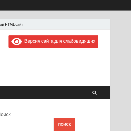
ый HTML сайт
Версия сайта для слабовидящих
 "Советская Россия"
 1956 года
Поиск
ПОИСК