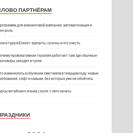
СЛОВО ПАРТНЁРАМ
рограмма для клининговой компании: автоматизация и
онтроль
оиск тура в Египет: курорты, сезоны и что учесть
очему провокативная терапия работает там, где обычные
азговоры заходят в тупик
то изменилось в обучении сметчиков в текущем году: новые
ребования, софт и навыки, без которых уже не обойтись
урсы китайского языка с нуля: с чего начать
ПРАЗДНИКИ