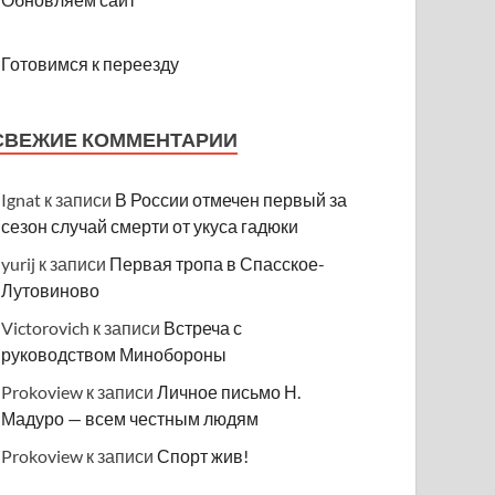
Готовимся к переезду
СВЕЖИЕ КОММЕНТАРИИ
Ignat
к записи
В России отмечен первый за
сезон случай смерти от укуса гадюки
yurij
к записи
Первая тропа в Спасское-
Лутовиново
Victorovich
к записи
Встреча с
руководством Минобороны
Prokoview
к записи
Личное письмо Н.
Мадуро — всем честным людям
Prokoview
к записи
Спорт жив!