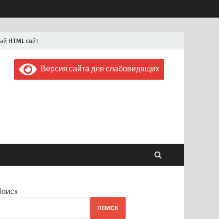
ый HTML сайт
Версия сайта для слабовидящих
 "Советская Россия"
 1956 года
Поиск
ПОИСК