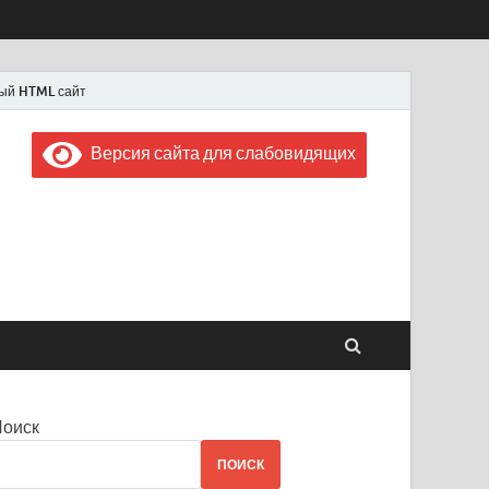
ый HTML сайт
Версия сайта для слабовидящих
 "Советская Россия"
 1956 года
Поиск
ПОИСК