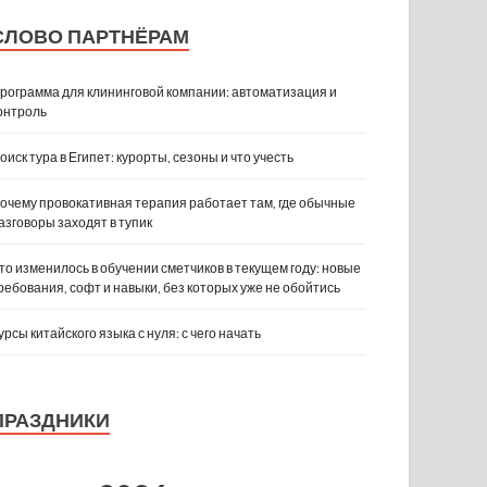
СЛОВО ПАРТНЁРАМ
рограмма для клининговой компании: автоматизация и
онтроль
оиск тура в Египет: курорты, сезоны и что учесть
очему провокативная терапия работает там, где обычные
азговоры заходят в тупик
то изменилось в обучении сметчиков в текущем году: новые
ребования, софт и навыки, без которых уже не обойтись
урсы китайского языка с нуля: с чего начать
ПРАЗДНИКИ