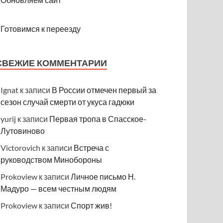
Готовимся к переезду
СВЕЖИЕ КОММЕНТАРИИ
Ignat
к записи
В России отмечен первый за
сезон случай смерти от укуса гадюки
yurij
к записи
Первая тропа в Спасское-
Лутовиново
Victorovich
к записи
Встреча с
руководством Минобороны
Prokoview
к записи
Личное письмо Н.
Мадуро — всем честным людям
Prokoview
к записи
Спорт жив!