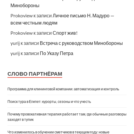
Минобороны
Prokoview
к записи
Личное письмо Н. Мадуро —
всем честным людям
Prokoview
к записи
Спорт жив!
yurij
к записи
Встреча с руководством Минобороны
yurij
к записи
По Указу Петра
СЛОВО ПАРТНЁРАМ
Программа для клининговой компании: автоматизация и контроль
Поиск тура в Египет: курорты, сезоны и что учесть
Почему провокативная терапия работает там, где обычные разговоры
заходят в тупик
Что изменилось в обучении сметчиков в текущем году: новые