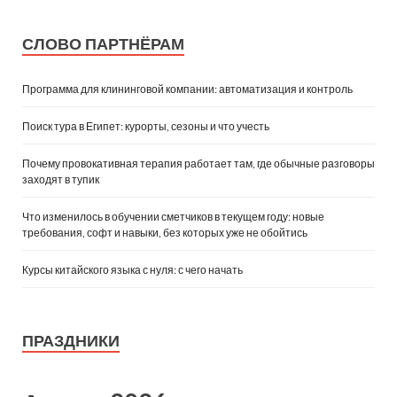
СЛОВО ПАРТНЁРАМ
Программа для клининговой компании: автоматизация и контроль
Поиск тура в Египет: курорты, сезоны и что учесть
Почему провокативная терапия работает там, где обычные разговоры
заходят в тупик
Что изменилось в обучении сметчиков в текущем году: новые
требования, софт и навыки, без которых уже не обойтись
Курсы китайского языка с нуля: с чего начать
ПРАЗДНИКИ