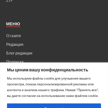
21+
МЕНЮ
О газете
Редакция
Блог редакции
Подписка
Мы ценим вашу конфиденциальность
Правила поведения на сайте
Мы используем файлы cookie для улучшения вашего
Реклама
просмотра, показа персонализированной рекламы или
Старый сайт
контента и анализа нашего трафика. Нажав "Принять все",
вы даете согласие на использование нами файлов cookie.
Старый HTML сайт