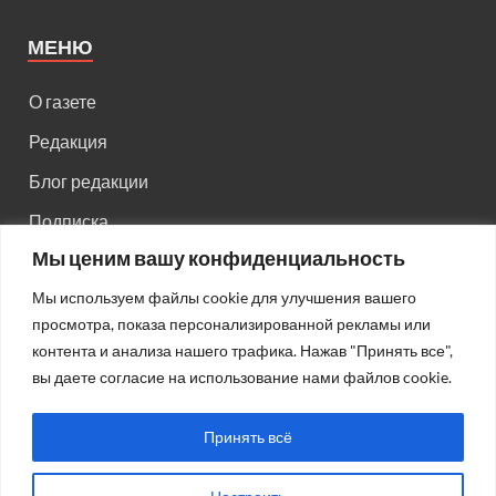
МЕНЮ
О газете
Редакция
Блог редакции
Подписка
Мы ценим вашу конфиденциальность
Правила поведения на сайте
Мы используем файлы cookie для улучшения вашего
Реклама
просмотра, показа персонализированной рекламы или
Старый сайт
контента и анализа нашего трафика. Нажав "Принять все",
вы даете согласие на использование нами файлов cookie.
Старый HTML сайт
Принять всё