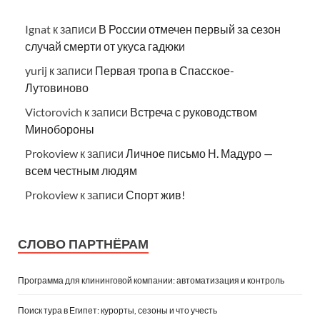
Ignat
к записи
В России отмечен первый за сезон
случай смерти от укуса гадюки
yurij
к записи
Первая тропа в Спасское-
Лутовиново
Victorovich
к записи
Встреча с руководством
Минобороны
Prokoview
к записи
Личное письмо Н. Мадуро —
всем честным людям
Prokoview
к записи
Спорт жив!
СЛОВО ПАРТНЁРАМ
Программа для клининговой компании: автоматизация и контроль
Поиск тура в Египет: курорты, сезоны и что учесть