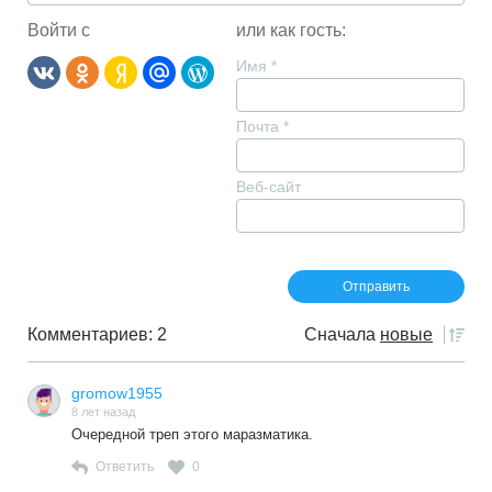
Войти с
или как гость:
Имя
*
Почта
*
Веб-сайт
Комментариев: 2
Сначала
новые
gromow1955
8 лет назад
Очередной треп этого маразматика.
Ответить
0