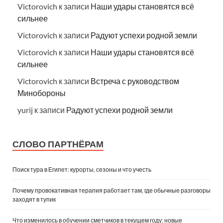
Victorovich
к записи
Наши удары становятся всё
сильнее
Victorovich
к записи
Радуют успехи родной земли
Victorovich
к записи
Наши удары становятся всё
сильнее
Victorovich
к записи
Встреча с руководством
Минобороны
yurij
к записи
Радуют успехи родной земли
СЛОВО ПАРТНЁРАМ
Поиск тура в Египет: курорты, сезоны и что учесть
Почему провокативная терапия работает там, где обычные разговоры
заходят в тупик
Что изменилось в обучении сметчиков в текущем году: новые