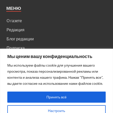
МЕНЮ
О газете
Редакция
Блог редакции
Подписка
Мы ценим вашу конфиденциальность
Правила поведения на сайте
Мы используем файлы cookie для улучшения вашего
Реклама
просмотра, показа персонализированной рекламы или
Старый сайт
контента и анализа нашего трафика. Нажав "Принять все",
вы даете согласие на использование нами файлов cookie.
Старый HTML сайт
Принять всё
Настроить