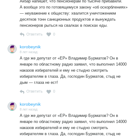
Акбар напишет, что пенсионерам по тысяче прибавили.
А вообще это по готовящемуся закону «об оскорблениях»
— неуважение к обществу: хвалится уничтожением
десятков тонн санкционных продуктов и вынуждать
пенсионеров рыться на свалках в поисках еды.
Ответить
0
korobeynik
8 лет назад
А где же депутат от «ЕР» Владимир Бурматов? Он в
январе по областному радио заявил, что выполнил 14000
наказов избирателей и ему не стыдно смотреть
избирателям в глаза. Да, господин Бурматов, стыд не
дым — глаза не ест!
Ответить
0
korobeynik
8 лет назад
А где же депутат от «ЕР» Владимир Бурматов? Он в
январе по областному радио заявил, что выполнил 14000
наказов избирателей и ему не стыдно смотреть
избирателям в глаза. Да, господин Бурматов, стыд не