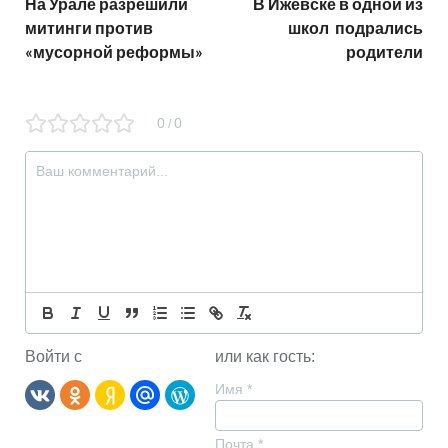
На Урале разрешили
В Ижевске в одной из
митинги против
школ подрались
«мусорной реформы»
родители
0
0
/
Войти с
или как гость:
Имя
*
Почта
*