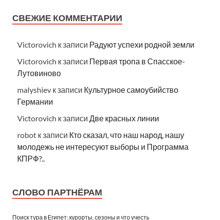
СВЕЖИЕ КОММЕНТАРИИ
Victorovich
к записи
Радуют успехи родной земли
Victorovich
к записи
Первая тропа в Спасское-
Лутовиново
malyshiev
к записи
Культурное самоубийство
Германии
Victorovich
к записи
Две красных линии
robot
к записи
Кто сказал, что наш народ, нашу
молодежь не интересуют выборы и Программа
КПРФ?..
СЛОВО ПАРТНЁРАМ
Поиск тура в Египет: курорты, сезоны и что учесть