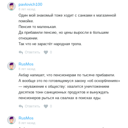
pavlovich100
8 лет назад
Один мой знакомый тоже ходит с санками к магазинной
помойке.
Пенсия то маленькая.
Да прибавили пенсию, но цены выросли в большем
отношении.
Так что не зарастёт народная тропа.
Ответить
0
RusMos
8 лет назад
Акбар напишет, что пенсионерам по тысяче прибавили.
А вообще это по готовящемуся закону «об оскорблениях»
— неуважение к обществу: хвалится уничтожением
десятков тонн санкционных продуктов и вынуждать
пенсионеров рыться на свалках в поисках еды.
Ответить
0
RusMos
8 лет назад