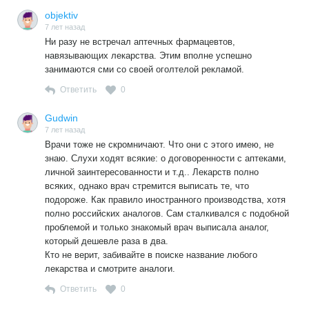
objektiv
7 лет назад
Ни разу не встречал аптечных фармацевтов,
навязывающих лекарства. Этим вполне успешно
занимаются сми со своей оголтелой рекламой.
Ответить
0
Gudwin
7 лет назад
Врачи тоже не скромничают. Что они с этого имею, не
знаю. Слухи ходят всякие: о договоренности с аптеками,
личной заинтересованности и т.д.. Лекарств полно
всяких, однако врач стремится выписать те, что
подороже. Как правило иностранного производства, хотя
полно российских аналогов. Сам сталкивался с подобной
проблемой и только знакомый врач выписала аналог,
который дешевле раза в два.
Кто не верит, забивайте в поиске название любого
лекарства и смотрите аналоги.
Ответить
0