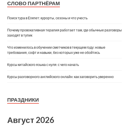
СЛОВО ПАРТНЁРАМ
Поиск тура в Египет: курорты, сезоны и что учесть
Почему провокативная терапия работает там, где обычные разговоры
заходят в тупик
Что изменилось в обучении сметчиков в текущем году: новые
требования, софт и навыки, без которых уже не обойтись
Курсы китайского языка с нуля: с чего начать
Курсы разговорного английского онлайн: как заговорить уверенно
ПРАЗДНИКИ
Август 2026