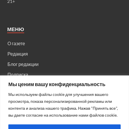
21+
МЕНЮ
О газете
Редакция
Блог редакции
Подписка
Мы ценим вашу конфиденциальность
Правила поведения на сайте
Мы используем файлы cookie для улучшения вашего
Реклама
просмотра, показа персонализированной рекламы или
Старый сайт
контента и анализа нашего трафика. Нажав "Принять все",
вы даете согласие на использование нами файлов cookie.
Старый HTML сайт