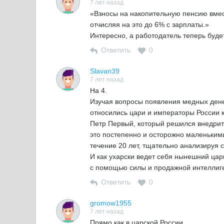
7 лет назад
«Взносы на накопительную пенсию вмес
отчисляя на это до 6% с зарплаты.»
Интересно, а работодатель теперь буд
Ответить
0
Slavan39
7 лет назад
На 4.
Изучая вопросы появления медных денег
относились цари и императоры России к
Петр Первый, который решился внедрит
это постепенно и осторожно маленькими
течение 20 лет, тщательно анализируя
И как ухарски ведет себя нынешний цар
с помощью силы и продажной интеллиг
Ответить
0
gromow1955
7 лет назад
Прямо как в царской России.