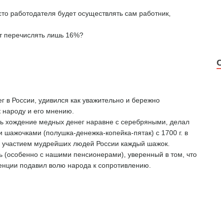
то работодателя будет осуществлять сам работник,
ет перечислять лишь 16%?
 в России, удивился как уважительно и бережно
 народу и его мнению.
ь хождение медных денег наравне с серебряными, делал
 шажочками (полушка-денежка-копейка-пятак) с 1700 г. в
 с участием мудрейших людей России каждый шажок.
ь (особенно с нашими пенсионерами), уверенный в том, что
енции подавил волю народа к сопротивлению.