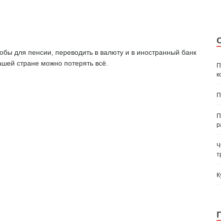
обы для пенсии, переводить в валюту и в иностранный банк
ашей стране можно потерять всё.
П
к
П
П
р
Ч
т
К