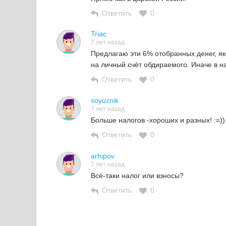
Ответить
0
Triac
7 лет назад
Предлагаю эти 6% отобранных денег, як
на личный счёт обдираемого. Иначе в н
Ответить
0
soyuznik
7 лет назад
Больше налогов -хороших и разных! :=))
Ответить
0
arhipov
7 лет назад
Всё-таки налог или взносы?
Ответить
0