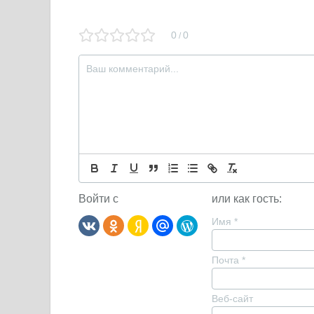
0
0
/
Войти с
или как гость:
Имя
*
Почта
*
Веб-сайт