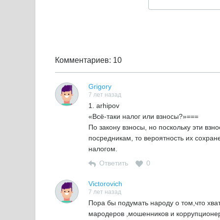
Комментариев: 10
Grigory
7 лет назад
1. arhipov
«Всё-таки налог или взносы?»===
По закону взносы, но поскольку эти вз
посредникам, то вероятность их сохран
налогом.
Ответить
0
Victorovich
7 лет назад
Пора бы подумать народу о том,что хват
мародеров ,мошенников и коррупционер