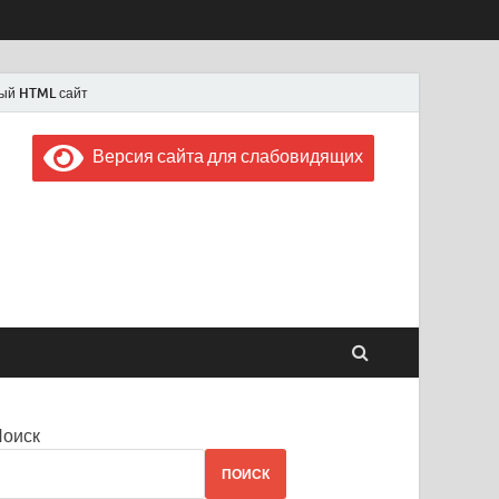
ый HTML сайт
Версия сайта для слабовидящих
 "Советская Россия"
 1956 года
Поиск
ПОИСК