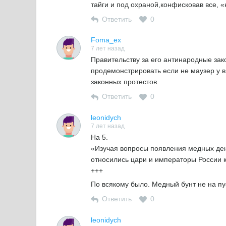
тайги и под охраной,конфисковав все, 
Ответить
0
Foma_ex
7 лет назад
Правительству за его антинародные за
продемонстрировать если не маузер у в
законных протестов.
Ответить
0
leonidych
7 лет назад
На 5.
«Изучая вопросы появления медных дене
относились цари и императоры России к
+++
По всякому было. Медный бунт не на пу
Ответить
0
leonidych