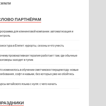
земли
СЛОВО ПАРТНЁРАМ
рограмма для клининговой компании: автоматизация и
онтроль
оиск тура в Египет: курорты, сезоны и что учесть
очему провокативная терапия работает там, где обычные
азговоры заходят в тупик
то изменилось в обучении сметчиков в текущем году: новые
ребования, софт и навыки, без которых уже не обойтись
урсы китайского языка с нуля: с чего начать
ПРАЗДНИКИ