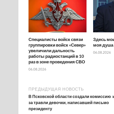
Специалисты войск связи
Здесь мои
группировки войск «Север»
моя душа
увеличили дальность
06.08.2026
работы радиостанций в 10
раз в зоне проведения СВО
06.08.2026
ПРЕДЫДУЩАЯ НОВОСТЬ
В Псковской области создали комиссию 
за травли девочки, написавшей письмо
президенту