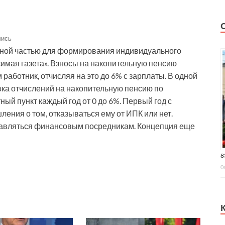
лись
тавной частью для формирования индивидуального
имая газета». Взносы на накопительную пенсию
работник, отчисляя на это до 6% с зарплаты. В одной
вка отчислений на накопительную пенсию по
ый пункт каждый год от 0 до 6%. Первый год с
ления о том, отказываться ему от ИПК или нет.
правляться финансовым посредникам. Концепция еще
8
0