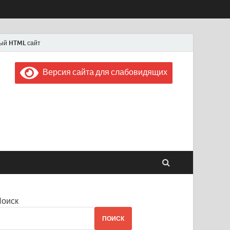
ый HTML сайт
Версия сайта для слабовидящих
 "Советская Россия"
 1956 года
Поиск
ПОИСК