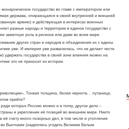
— монархическое государство во главе с императором или
имая держава, опирающаяся в своей внутренней и внешней
зованную армию) и действующая в интересах военных
няет разные народы и территории в единое государство с
е заметную роль в регионе или даже во всем мире.
евание других стран и народов и объединения их с едины
ктике уже. И империя уже развалилась, что не делает чести
и) удержать государства в своей зоне влияния можно на
итике это не приносит из истории.
й революции». Тонкая толщина, белая чернота… путаница,
 этом прийти?
ради которых Россию можно и в топку, другое дело –
траны и укрепление её позиций во внешнем мире. Никто
 её счету много позорных дел, в том числе и утопление
 и во Вьетнаме (надеялись угодить Великим Белым