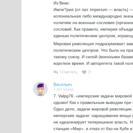
Из Вики:
Импе?рия (от лат. imperium — власть) 
колониальная либо международно знач
политике на военные сословия (органи
сословий. Как правило, империя объеди
единым политическим центром, играюще
Мировая революция подразумевает заво
политическим центром. Что было на пра
такому союзу. И силой (военными базам
короткое время. И авторитета такой пол
Ответить
0
Васильич
7 лет назад
7. Valpg76: «имперские задачи мирово
однако! Как к правильным выводам при
Одно дело, задачи мировой революции, 
имперские задачи: наращивание мощи с
не идеализирует теперешнюю власть. На
станции «Мир», и отказ от баз на Кубе