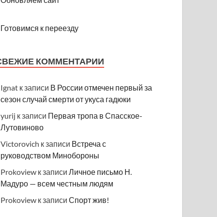
Готовимся к переезду
СВЕЖИЕ КОММЕНТАРИИ
Ignat
к записи
В России отмечен первый за
сезон случай смерти от укуса гадюки
yurij
к записи
Первая тропа в Спасское-
Лутовиново
Victorovich
к записи
Встреча с
руководством Минобороны
Prokoview
к записи
Личное письмо Н.
Мадуро — всем честным людям
Prokoview
к записи
Спорт жив!