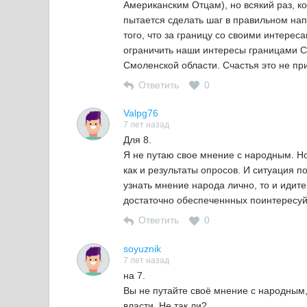
Американским Отцам), но всякий раз, ко
пытается сделать шаг в правильном нап
того, что за границу со своими интере
ограничить наши интересы границами СС
Смоленской области. Счастья это не пр
Ответить
0
Valpg76
7 лет назад
Для 8.
Я не путаю свое мнение с народным. Но
как и результаты опросов. И ситуация 
узнать мнение народа лично, то и идите 
достаточно обеспеченнных поинтересуй
Ответить
0
soyuznik
7 лет назад
на 7.
Вы не путайте своё мнение с народным
власти. Не так ли?