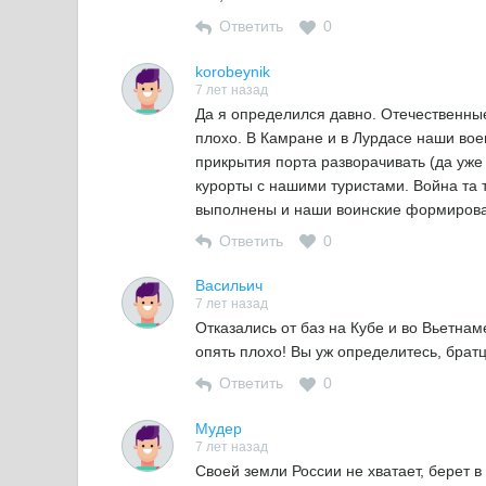
Ответить
0
korobeynik
7 лет назад
Да я определился давно. Отечественны
плохо. В Камране и в Лурдасе наши вое
прикрытия порта разворачивать (да уже
курорты с нашими туристами. Война та т
выполнены и наши воинские формирова
Ответить
0
Васильич
7 лет назад
Отказались от баз на Кубе и во Вьетна
опять плохо! Вы уж определитесь, брат
Ответить
0
Мудер
7 лет назад
Своей земли России не хватает, берет в