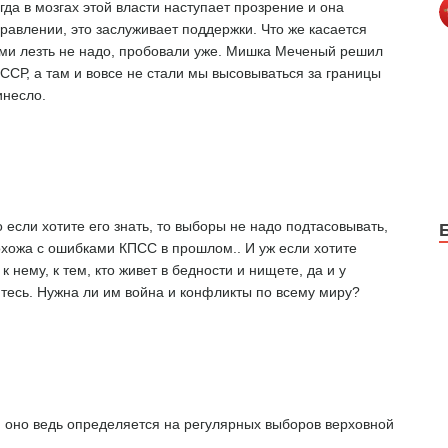
гда в мозгах этой власти наступает прозрение и она
равлении, это заслуживает поддержки. Что же касается
сами лезть не надо, пробовали уже. Мишка Меченый решил
СР, а там и вовсе не стали мы высовываться за границы
инесло.
 если хотите его знать, то выборы не надо подтасовывать,
похожа с ошибками КПСС в прошлом.. И уж если хотите
к нему, к тем, кто живет в бедности и нищете, да и у
тесь. Нужна ли им война и конфликты по всему миру?
, оно ведь определяется на регулярных выборов верховной