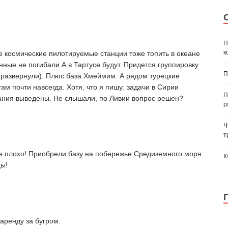
П
к
е космические пилотируемые станции тоже топить в океане
нные не погибали.А в Тартусе будут. Придется группировку
П
 развернули). Плюс база Хмеймим. А рядом турецкие
ам почти навсегда. Хотя, что я пишу: задачи в Сирии
П
ния выведены. Не слышали, по Ливии вопрос решен?
р
Ч
т
ме плохо! Приобрели базу на побережье Средиземного моря
К
цы!
 аренду за бугром.