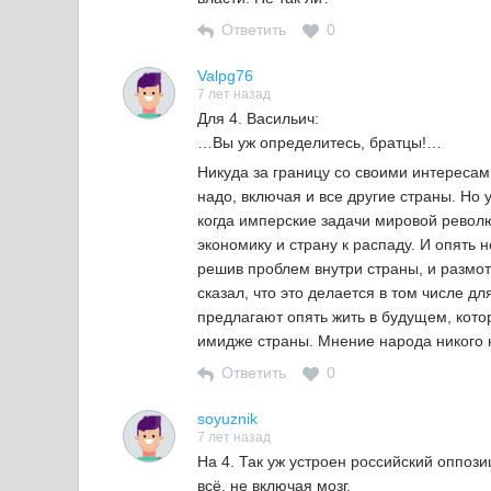
Ответить
0
Valpg76
7 лет назад
Для 4. Васильич:
…Вы уж определитесь, братцы!…
Никуда за границу со своими интересам
надо, включая и все другие страны. Но
когда имперские задачи мировой револ
экономику и страну к распаду. И опять 
решив проблем внутри страны, и размот
сказал, что это делается в том числе д
предлагают опять жить в будущем, кото
имидже страны. Мнение народа никого 
Ответить
0
soyuznik
7 лет назад
На 4. Так уж устроен российский оппози
всё, не включая мозг.