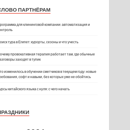
СЛОВО ПАРТНЁРАМ
рограмма для клининговой компании: автоматизация и
онтроль
оиск тура в Египет: курорты, сезоны и что учесть
очему провокативная терапия работает там, где обычные
азговоры заходят в тупик
то изменилось в обучении сметчиков в текущем году: новые
ребования, софт и навыки, без которых уже не обойтись
урсы китайского языка с нуля: с чего начать
ПРАЗДНИКИ