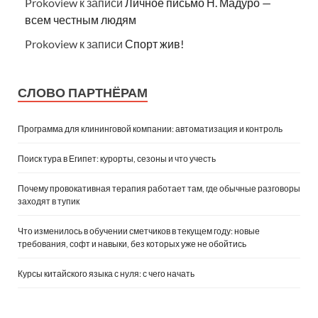
Prokoview
к записи
Личное письмо Н. Мадуро —
всем честным людям
Prokoview
к записи
Спорт жив!
СЛОВО ПАРТНЁРАМ
Программа для клининговой компании: автоматизация и контроль
Поиск тура в Египет: курорты, сезоны и что учесть
Почему провокативная терапия работает там, где обычные разговоры
заходят в тупик
Что изменилось в обучении сметчиков в текущем году: новые
требования, софт и навыки, без которых уже не обойтись
Курсы китайского языка с нуля: с чего начать