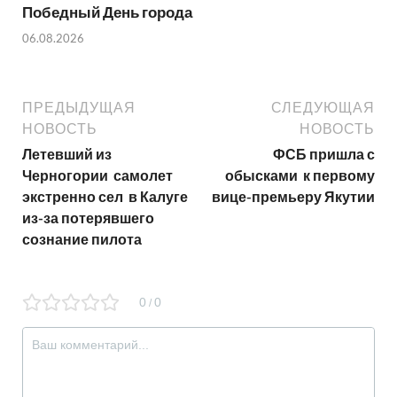
Победный День города
06.08.2026
ПРЕДЫДУЩАЯ
СЛЕДУЮЩАЯ
НОВОСТЬ
НОВОСТЬ
Летевший из
ФСБ пришла с
Черногории самолет
обысками к первому
экстренно сел в Калуге
вице-премьеру Якутии
из-за потерявшего
сознание пилота
0
0
/