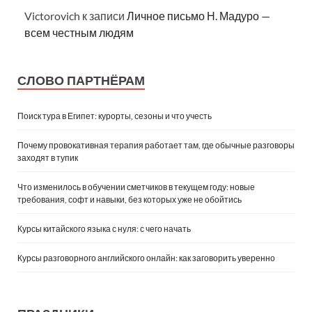
Victorovich
к записи
Личное письмо Н. Мадуро —
всем честным людям
СЛОВО ПАРТНЁРАМ
Поиск тура в Египет: курорты, сезоны и что учесть
Почему провокативная терапия работает там, где обычные разговоры
заходят в тупик
Что изменилось в обучении сметчиков в текущем году: новые
требования, софт и навыки, без которых уже не обойтись
Курсы китайского языка с нуля: с чего начать
Курсы разговорного английского онлайн: как заговорить уверенно