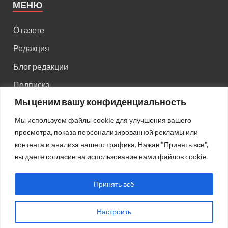
МЕНЮ
О газете
Редакция
Блог редакции
Подписка
Мы ценим вашу конфиденциальность
Правила поведения на сайте
Мы используем файлы cookie для улучшения вашего
Реклама
просмотра, показа персонализированной рекламы или
Старый сайт
контента и анализа нашего трафика. Нажав "Принять все",
вы даете согласие на использование нами файлов cookie.
Старый HTML сайт
Принять всё
Настроить