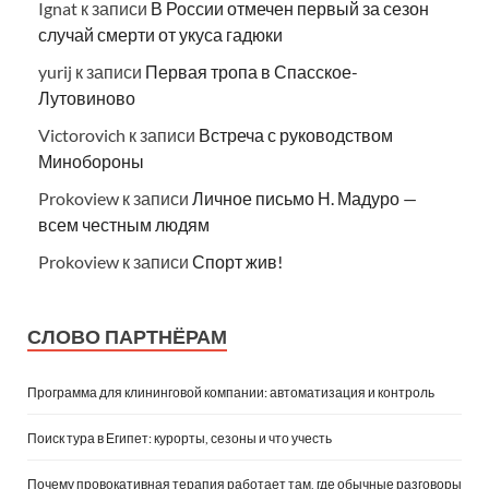
Ignat
к записи
В России отмечен первый за сезон
случай смерти от укуса гадюки
yurij
к записи
Первая тропа в Спасское-
Лутовиново
Victorovich
к записи
Встреча с руководством
Минобороны
Prokoview
к записи
Личное письмо Н. Мадуро —
всем честным людям
Prokoview
к записи
Спорт жив!
СЛОВО ПАРТНЁРАМ
Программа для клининговой компании: автоматизация и контроль
Поиск тура в Египет: курорты, сезоны и что учесть
Почему провокативная терапия работает там, где обычные разговоры