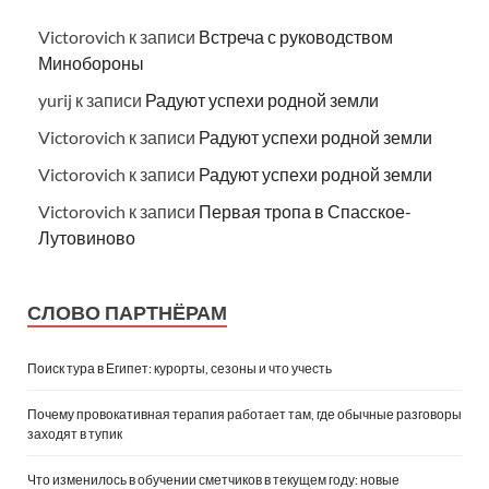
Victorovich
к записи
Встреча с руководством
Минобороны
yurij
к записи
Радуют успехи родной земли
Victorovich
к записи
Радуют успехи родной земли
Victorovich
к записи
Радуют успехи родной земли
Victorovich
к записи
Первая тропа в Спасское-
Лутовиново
СЛОВО ПАРТНЁРАМ
Поиск тура в Египет: курорты, сезоны и что учесть
Почему провокативная терапия работает там, где обычные разговоры
заходят в тупик
Что изменилось в обучении сметчиков в текущем году: новые