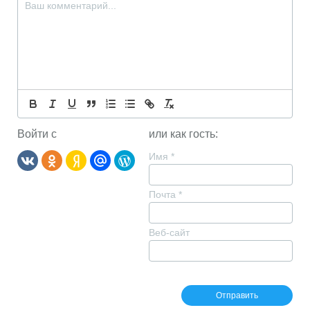
Войти с
или как гость:
Имя
*
Почта
*
Веб-сайт