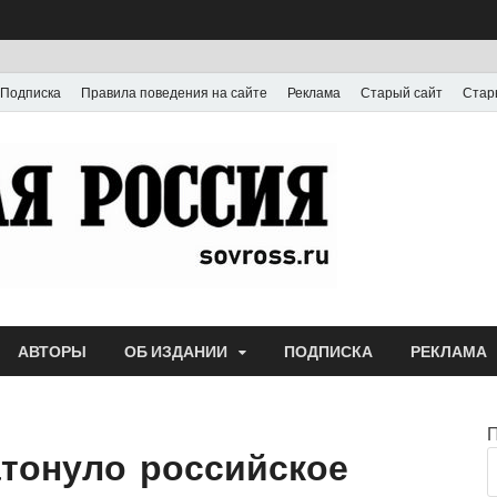
Подписка
Правила поведения на сайте
Реклама
Старый сайт
Стар
Газета
Выпускается с июля
АВТОРЫ
ОБ ИЗДАНИИ
ПОДПИСКА
РЕКЛАМА
атонуло российское