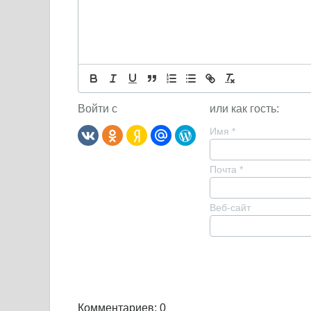
Войти с
или как гость:
Имя
*
Почта
*
Веб-сайт
Комментариев: 0