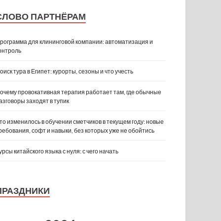
СЛОВО ПАРТНЁРАМ
рограмма для клининговой компании: автоматизация и
онтроль
оиск тура в Египет: курорты, сезоны и что учесть
очему провокативная терапия работает там, где обычные
азговоры заходят в тупик
то изменилось в обучении сметчиков в текущем году: новые
ребования, софт и навыки, без которых уже не обойтись
урсы китайского языка с нуля: с чего начать
ПРАЗДНИКИ