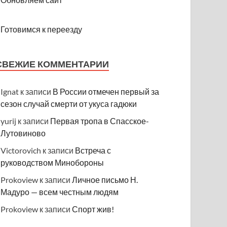
Готовимся к переезду
СВЕЖИЕ КОММЕНТАРИИ
Ignat
к записи
В России отмечен первый за
сезон случай смерти от укуса гадюки
yurij
к записи
Первая тропа в Спасское-
Лутовиново
Victorovich
к записи
Встреча с
руководством Минобороны
Prokoview
к записи
Личное письмо Н.
Мадуро — всем честным людям
Prokoview
к записи
Спорт жив!