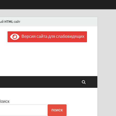
ый HTML сайт
Версия сайта для слабовидящих
 "Советская Россия"
 1956 года
Поиск
ПОИСК