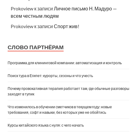
Prokoview
к записи
Личное письмо Н. Мадуро —
всем честным людям
Prokoview
к записи
Спорт жив!
СЛОВО ПАРТНЁРАМ
Программа для клининговой компании: автоматизация и контроль
Поиск тура в Египет: курорты, сезоны и что учесть
Почему провокативная терапия работает там, где обычные разговоры
заходят в тупик
Что изменилось в обучении сметчиков в текущем году: новые
требования, софт и навыки, без которых уже не обойтись
Курсы китайского языка с нуля: с чего начать