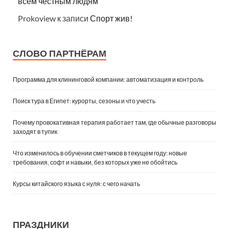
всем честным людям
Prokoview
к записи
Спорт жив!
СЛОВО ПАРТНЁРАМ
Программа для клининговой компании: автоматизация и контроль
Поиск тура в Египет: курорты, сезоны и что учесть
Почему провокативная терапия работает там, где обычные разговоры
заходят в тупик
Что изменилось в обучении сметчиков в текущем году: новые
требования, софт и навыки, без которых уже не обойтись
Курсы китайского языка с нуля: с чего начать
ПРАЗДНИКИ