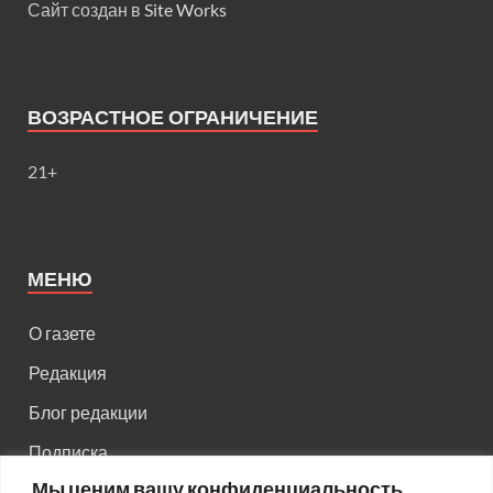
Сайт создан в
Site Works
ВОЗРАСТНОЕ ОГРАНИЧЕНИЕ
21+
МЕНЮ
О газете
Редакция
Блог редакции
Подписка
Мы ценим вашу конфиденциальность
Правила поведения на сайте