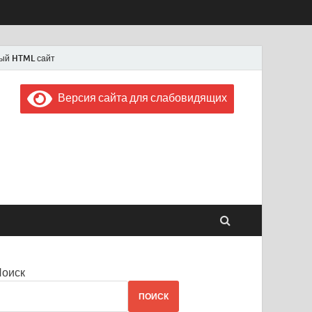
ый HTML сайт
Версия сайта для слабовидящих
 "Советская Россия"
 1956 года
Поиск
ПОИСК