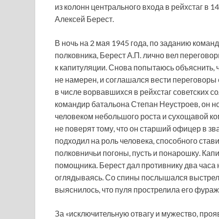
из колонн центрального входа в рейхстаг в 1
Алексей Берест.
В ночь на 2 мая 1945 года, по заданию кома
полковника, Берест А.П. лично вел переговор
к капитуляции. Снова попытаюсь объяснить, ч
не намерен, и соглашался вести переговоры
в числе ворвавшихся в рейхстаг советских 
командир батальона Степан Неустроев, он н
человеком небольшого роста и сухощавой ком
не поверят тому, что он старший офицер в зв
подходил на роль человека, способного стави
полковничьи погоны, пусть и понарошку. Кап
помощника. Берест дал противнику два часа
оглядываясь. Со спины послышался выстрел
выяснилось, что пуля прострелила его фураж
За «исключительную отвагу и мужество, проя