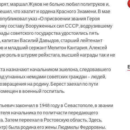
ворят, маршал Жуков не больно любил политруков и,
ешил, что хватит и ордена Красного Знамени. В мае
опубликовал указ «О присвоении звания Героя
кому составу Вооруженных сил СССР, водрузившему
ады советского государства удостоились пять
, капитан Василий Давыдов, старший лейтенант
ов и младший сержант Мелитон Кантария. Алексей
ую роль в штурме рейхстага, высшей награды так и не
ста назначают начальником эшелона, следовавшего
ад угнанных немцами советских граждан – людей,
озвращения на родину. Берест заехал по пути
 помещен в военный госпиталь.
евич закончил в 1948 году в Севастополе, в звании
ителя начальника по политчасти передающего
. Затем переехал в Ростовскую область. Здесь,
ентр) была родина его жены Людмилы Федоровны.