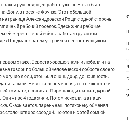
и о какой руководящей работе уже не могло быть
-на-Дону, в поселке Фрунзе. Это небольшой
и на границе Александровской Рощи с одной стороны
 типичный рабочий поселок. Здесь жили рабочие
П
лексей Берест. Герой войны работал грузчиком
оде «Продмаш», затем устроился пескоструйщиком
П
р
Ч
первом этаже. Береста хорошо знали и любили и на
т
еевна говорит о большой человеческой доброте своего
 могучие люди, отец был очень добр, до наивности.
К
дат из армии. Невеста беременная, а он не женится:
К
ашей комнате, прописал. Парень когда выпьет дурной
у
. Они у нас 4 года жили. Потом исчезли, а в нашу
ска. Оказывается, парень наш потихоньку обменял
ас стало четверо соседей. Но отец и с этой семьей