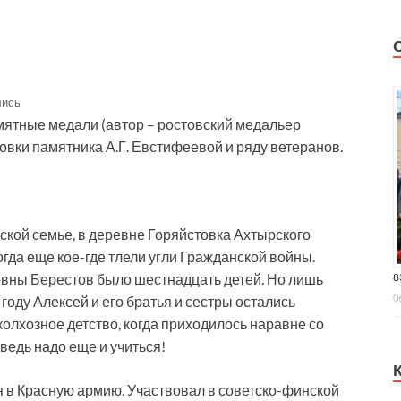
лись
мятные медали (автор – ростовский медальер
овки памятника А.Г. Евстифеевой и ряду ветеранов.
ской семье, в деревне Горяйстовка Ахтырского
огда еще кое-где тлели угли Гражданской войны.
8
вны Берестов было шестнадцать детей. Но лишь
0
 году Алексей и его братья и сестры остались
олхозное детство, когда приходилось наравне со
 ведь надо еще и учиться!
я в Красную армию. Участвовал в советско-финской