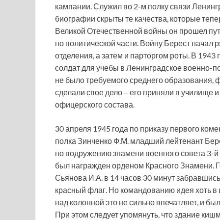
кампании. Служил во 2-м полку связи Ленинг
биографии скрыты те качества, которые тепе
Великой Отечественной войны он прошел пут
по политической части. Войну Берест начал 
отделения, а затем и парторгом роты. В 1943
солдат для учебы в Ленинградское военно-по
не было требуемого среднего образования, 
сделали свое дело – его приняли в училище 
офицерского состава.
30 апреля 1945 года по приказу первого ком
полка Зинченко Ф.М. младший лейтенант Бер
по водружению знамени военного совета 3-й 
был награжден орденом Красного Знамени. Г
Сьянова И.А. в 14 часов 30 минут забравшись
красный флаг. Но командованию идея хоть в 
над колонной это не сильно впечатляет, и бы
При этом следует упомянуть, что здание киш