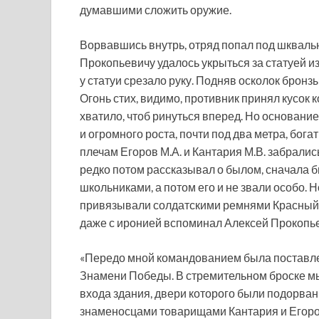
думавшими сложить оружие.
Ворвавшись внутрь, отряд попал под шкваль
Прокопьевичу удалось укрыться за статуей из
у статуи срезало руку. Подняв осколок бронз
Огонь стих, видимо, противник принял кусок к
хватило, чтоб ринуться вперед. Но основан
и огромного роста, почти под два метра, бог
плечам Егоров М.А. и Кантария М.В. забрали
редко потом рассказывал о былом, сначала б
школьниками, а потом его и не звали особо. 
привязывали солдатскими ремнями Красный ф
даже с иронией вспоминал Алексей Прокопье
«Передо мной командованием была поставле
Знамени Победы. В стремительном броске м
входа здания, двери которого были подорван
знаменосцами товарищами Кантария и Егоро