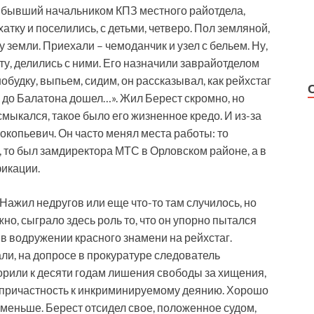
 бывший начальником КПЗ местного райотдела,
хатку и поселились, с детьми, четверо. Пол земляной,
земли. Приехали – чемоданчик и узел с бельем. Ну,
ту, делились с ними. Его назначили заврайотделом
обудку, выпьем, сидим, он рассказывал, как рейхстаг
м до Балатона дошел…». Жил Берест скромно, но
смыкался, такое было его жизненное кредо. И из-за
копьевич. Он часто менял места работы: то
то был замдиректора МТС в Орловском районе, а в
икации.
Нажил недругов или еще что-то там случилось, но
о, сыграло здесь роль то, что он упорно пытался
 в водружении красного знамени на рейхстаг.
али, на допросе в прокуратуре следователь
орили к десяти годам лишения свободы за хищения,
епричастность к инкриминируемому деянию. Хорошо
а меньше. Берест отсидел свое, положенное судом,