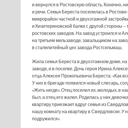
и вернулся в Ростовскую область. Конечно, н
и речи. Семья Береста поселилась в Ростове
микрорайон частной и двухэтажной застройк
и Кизитериновской балки с другой стороны –
ростовских заводов. На завод устроился и А
на третьем мельзаводе, завальщиком на зав
в сталелитейный цех завода Ростсельмаш.
Жила семья Береста в двухэтажном доме, на 
заводе, и в поселке. Дочь героя Ирина Алекс
отца Алексея Прокопьевича Береста: «Как все
У них в бригаде появился новый слесарь, сол
«Жить негде». Отец поселил их, молодых, в н
был, а отец его жалел. Родилась у них девочка
квартиру приезжает вдруг семья из Свердлов
нашу комнату на квартиру в Свердловске. У н
подружился».