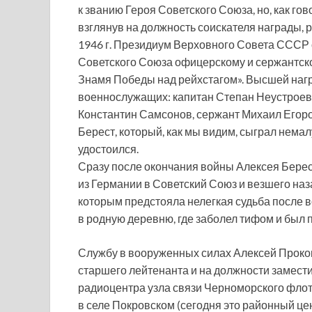
к званию Героя Советского Союза, но, как го
взглянув на должность соискателя награды, р
1946 г. Президиум Верховного Совета СССР 
Советского Союза офицерскому и сержантс
Знамя Победы над рейхстагом». Высшей нагр
военнослужащих: капитан Степан Неустроев
Константин Самсонов, сержант Михаил Егор
Берест, который, как мы видим, сыграл немал
удостоился.
Сразу после окончания войны Алексея Бере
из Германии в Советский Союз и везшего наз
которым предстояла нелегкая судьба после в
в родную деревню, где заболел тифом и был
Службу в вооруженных силах Алексей Прокопь
старшего лейтенанта и на должности замест
радиоцентра узла связи Черноморского флота
в селе Покровском (сегодня это районный ц