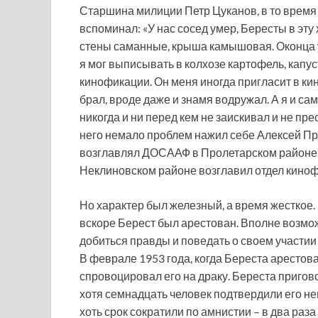
Старшина милиции Петр Цуканов, в то время
вспоминал: «У нас сосед умер, Бересты в эту 
стены саманные, крыша камышовая. Оконца у 
я мог выписывать в колхозе картофель, капус
кинофикации. Он меня иногда пригласит в кин
брал, вроде даже и знамя водружал. А я и са
никогда и ни перед кем не заискивал и не пре
него немало проблем нажил себе Алексей Про
возглавлял ДОСААФ в Пролетарском районе, 
Неклиновском районе возглавил отдел киноф
Но характер был железный, а время жесткое. 
вскоре Берест был арестован. Вполне возможн
добиться правды и поведать о своем участии
В феврале 1953 года, когда Береста арестов
спровоцировал его на драку. Береста пригов
хотя семнадцать человек подтвердили его н
хоть срок сократили по амнистии – в два раз