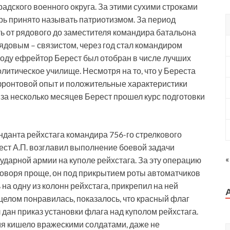
радского военного округа. За этими сухими строками
рь принято называть патриотизмом. За период
ь от рядового до заместителя командира батальона
рядовым – связистом, через год стал командиром
 году ефрейтор Берест был отобран в числе лучших
литическое училище. Несмотря на то, что у Береста
фронтовой опыт и положительные характеристики
и за несколько месяцев Берест прошел курс подготовки
енданта рейхстага командира 756-го стрелкового
ест А.П. возглавил выполнение боевой задачи
«
ударной армии на куполе рейхстага. За эту операцию
оворя проще, он под прикрытием роты автоматчиков
 на одну из колонн рейхстага, прикрепил на ней
целом понравилась, показалось, что красный флаг
л дан приказ установки флага над куполом рейхстага.
мя кишело вражескими солдатами, даже не