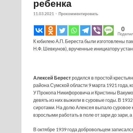
ребенка
11.03.2021
-
Прокомментировать
0
Подели
К юбилею А.П. Береста были изготовлены па
Н.Ф. Шевкунов), врученные инициатору устан
Алексей Берест
родился в простой крестьян
района Сумской области 9 марта 1921 года, к
У Прокопа Никифоровича и Кристины Вакумо
девять из них выжили в суровые годы. В 1932
сиротами. На долю Алексея выпало суровое к
взрослыми работать в поле от зари до зари, а
В октябре 1939 года добровольцем записалс