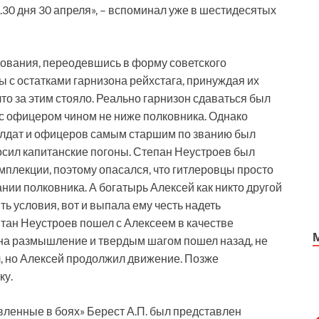
4.30 дня 30 апреля», – вспоминал уже в шестидесятых
ндования, переодевшись в форму советского
ы с остатками гарнизона рейхстага, принуждая их
то за этим стояло. Реально гарнизон сдаваться был
 с офицером чином не ниже полковника. Однако
солдат и офицеров самым старшим по званию был
осил капитанские погоны. Степан Неустроев был
плекции, поэтому опасался, что гитлеровцы просто
ании полковника. А богатырь Алексей как никто другой
ть условия, вот и выпала ему честь надеть
итан Неустроев пошел с Алексеем в качестве
 на размышление и твердым шагом пошел назад, не
, но Алексей продолжил движение. Позже
ку.
вленные в боях» Берест А.П. был представлен