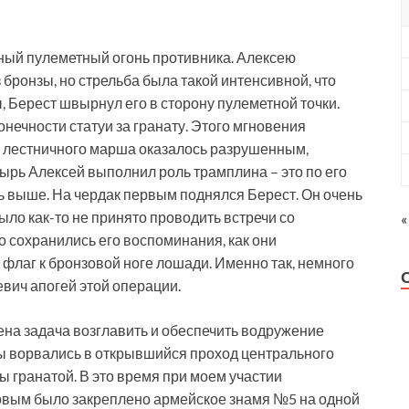
ный пулеметный огонь противника. Алексею
 бронзы, но стрельба была такой интенсивной, что
ы, Берест швырнул его в сторону пулеметной точки.
онечности статуи за гранату. Этого мгновения
ие лестничного марша оказалось разрушенным,
атырь Алексей выполнил роль трамплина – это по его
сь выше. На чердак первым поднялся Берест. Он очень
ыло как-то не принято проводить встречи со
«
Но сохранились его воспоминания, как они
лаг к бронзовой ноге лошади. Именно так, немного
вич апогей этой операции.
на задача возглавить и обеспечить водружение
ы ворвались в открывшийся проход центрального
ы гранатой. В это время при моем участии
вым было закреплено армейское знамя №5 на одной