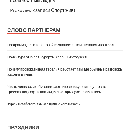
всем честным людям
Prokoview
к записи
Спорт жив!
СЛОВО ПАРТНЁРАМ
Программа для клининговой компании: автоматизация и контроль
Поиск тура в Египет: курорты, сезоны и что учесть
Почему провокативная терапия работает там, где обычные разговоры
заходят в тупик
Что изменилось в обучении сметчиков в текущем году: новые
требования, софт и навыки, без которых уже не обойтись
Курсы китайского языка с нуля: с чего начать
ПРАЗДНИКИ