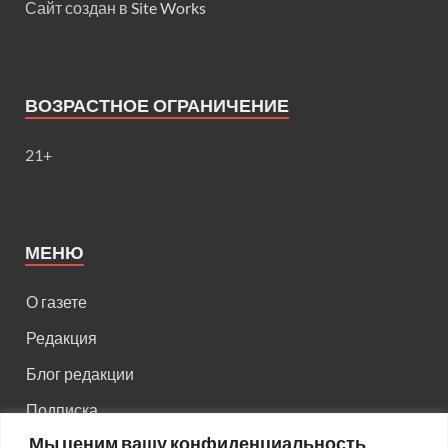
Сайт создан в
Site Works
ВОЗРАСТНОЕ ОГРАНИЧЕНИЕ
21+
МЕНЮ
О газете
Редакция
Блог редакции
Подписка
Мы ценим вашу конфиденциальность
Правила поведения на сайте