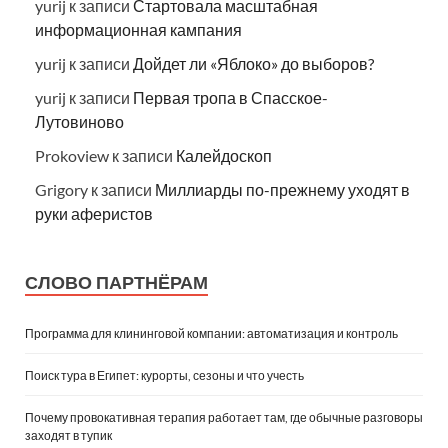
yurij
к записи
Стартовала масштабная
информационная кампания
yurij
к записи
Дойдет ли «Яблоко» до выборов?
yurij
к записи
Первая тропа в Спасское-
Лутовиново
Prokoview
к записи
Калейдоскоп
Grigory
к записи
Миллиарды по-прежнему уходят в
руки аферистов
СЛОВО ПАРТНЁРАМ
Программа для клининговой компании: автоматизация и контроль
Поиск тура в Египет: курорты, сезоны и что учесть
Почему провокативная терапия работает там, где обычные разговоры
заходят в тупик