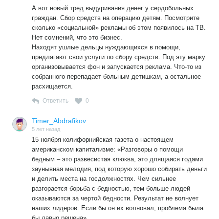
А вот новый тред выдуривания денег у сердобольных
граждан. Сбор средств на операцию детям. Посмотрите
сколько «социальной» рекламы об этом появилось на ТВ.
Нет сомнений, что это бизнес.
Находят ушлые дельцы нуждающихся в помощи,
предлагают свои услуги по сбору средств. Под эту марку
организовывается фон и запускается реклама. Что-то из
собранного перепадает больным детишкам, а остальное
расхищается.
Ответить
0
Timer_Abdrafikov
5 лет назад
15 ноября колифорнийская газета о настоящем
американском капитализме: «Разговоры о помощи
бедным – это развесистая клюква, это длящаяся годами
заунывная мелодия, под которую хорошо собирать деньги
и делить места на госдолжностях. Чем сильнее
разгорается борьба с бедностью, тем больше людей
оказываются за чертой бедности. Результат не волнует
наших лидеров. Если бы он их волновал, проблема была
бы давно решена».