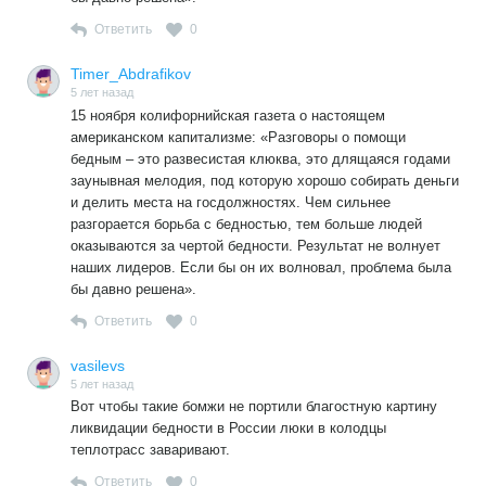
Ответить
0
Timer_Abdrafikov
5 лет назад
15 ноября колифорнийская газета о настоящем
американском капитализме: «Разговоры о помощи
бедным – это развесистая клюква, это длящаяся годами
заунывная мелодия, под которую хорошо собирать деньги
и делить места на госдолжностях. Чем сильнее
разгорается борьба с бедностью, тем больше людей
оказываются за чертой бедности. Результат не волнует
наших лидеров. Если бы он их волновал, проблема была
бы давно решена».
Ответить
0
vasilevs
5 лет назад
Вот чтобы такие бомжи не портили благостную картину
ликвидации бедности в России люки в колодцы
теплотрасс заваривают.
Ответить
0