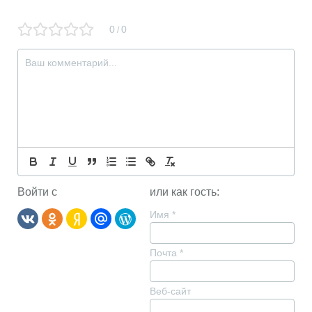
0
0
/
Войти с
или как гость:
Имя
*
Почта
*
Веб-сайт