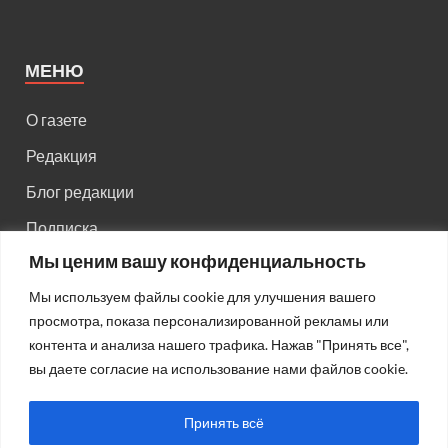
МЕНЮ
О газете
Редакция
Блог редакции
Подписка
Мы ценим вашу конфиденциальность
Правила поведения на сайте
Мы используем файлы cookie для улучшения вашего
Реклама
просмотра, показа персонализированной рекламы или
Старый сайт
контента и анализа нашего трафика. Нажав "Принять все",
вы даете согласие на использование нами файлов cookie.
Старый HTML сайт
Принять всё