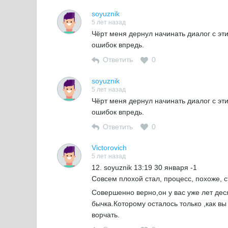
soyuznik
5 лет назад
Чёрт меня дернул начинать диалог с э
ошибок впредь.
Ответить
0
soyuznik
5 лет назад
Чёрт меня дернул начинать диалог с э
ошибок впредь.
Ответить
0
Victorovich
5 лет назад
12. soyuznik 13:19 30 января -1
Совсем плохой стал, процесс, похоже, 
Совершенно верно,он у вас уже лет деся
бычка.Которому осталось только ,как в
ворчать.