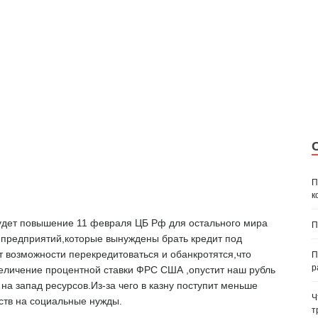
П
к
удет повышение 11 февраля ЦБ Рф для остального мира
П
х предприятий,которые вынуждены брать кредит под
 возможности перекредитоваться и обанкротятся,что
П
р
еличение процентной ставки ФРС США ,опустит наш рубль
на запад ресурсов.Из-за чего в казну поступит меньше
Ч
ств на социальные нужды.
т