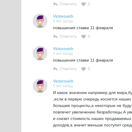
Ответить
0
Victorovich
5 лет назад
повышения ставки 11 февраля
Ответить
0
Victorovich
5 лет назад
повышения ставки 11 февраля
Ответить
0
Victorovich
5 лет назад
И какое значение например для мира,б
,если в первую очередь коснется наши
большие проценты,а некоторые не будут
повлечет увеличению безработицы.А ув
и снизит стоимость наших продаваемых 
доходов,а значит меньше поступит сред