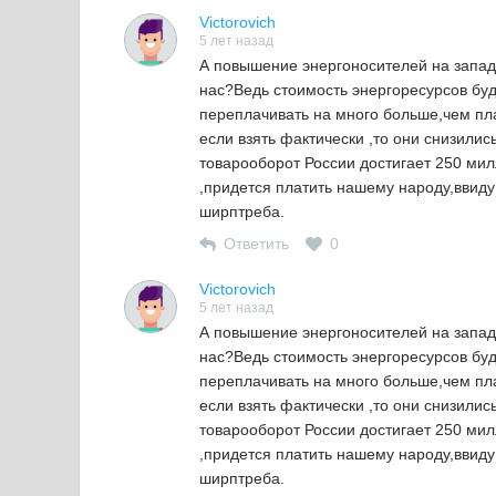
Victorovich
5 лет назад
А повышение энергоносителей на западе 
нас?Ведь стоимость энергоресурсов буд
переплачивать на много больше,чем пл
если взять фактически ,то они снизилис
товарооборот России достигает 250 ми
,придется платить нашему народу,ввиду
ширптреба.
Ответить
0
Victorovich
5 лет назад
А повышение энергоносителей на западе 
нас?Ведь стоимость энергоресурсов буд
переплачивать на много больше,чем пл
если взять фактически ,то они снизилис
товарооборот России достигает 250 ми
,придется платить нашему народу,ввиду
ширптреба.