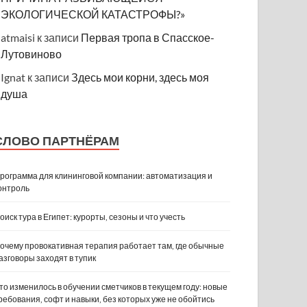
ЭКОЛОГИЧЕСКОЙ КАТАСТРОФЫ?»
atmaisi
к записи
Первая тропа в Спасское-
Лутовиново
Ignat
к записи
Здесь мои корни, здесь моя
душа
СЛОВО ПАРТНЁРАМ
рограмма для клининговой компании: автоматизация и
онтроль
оиск тура в Египет: курорты, сезоны и что учесть
очему провокативная терапия работает там, где обычные
азговоры заходят в тупик
то изменилось в обучении сметчиков в текущем году: новые
ребования, софт и навыки, без которых уже не обойтись