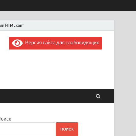
ый HTML сайт
Версия сайта для слабовидящих
 "Советская Россия"
 1956 года
Поиск
ПОИСК