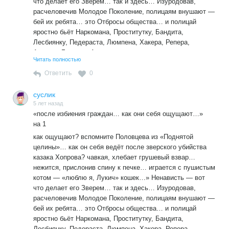
что делает его Зверем… так и здесь… Изуродовав,
расчеловечив Молодое Поколение, полицаям внушают —
бей их ребята… это Отбросы общества… и полицай
яростно бьёт Наркомана, Проститутку, Бандита,
Лесбиянку, Педераста, Люмпена, Хакера, Репера,
Алкаша, Бродягу, Антиваксера — всех кого исказила,
Читать полностью
изуродовала и наплодила Бесчеловечная
капиталистическая система… Конечно, есть там и
Ответить
0
Мыслящая Молодёжь… но полицаям знать это ни к
чему… тогда сон будет бежать от них…
суслик
5 лет назад
«после избиения граждан… как они себя ощущают…»
на 1
как ощущают? вспомните Половцева из «Поднятой
целины»… как он себя ведёт после зверского убийства
казака Хопрова? чавкая, хлебает грушевый взвар…
нежится, прислонив спину к печке… играется с пушистым
котом — «люблю я, Лукич» кошек…» Ненависть — вот
что делает его Зверем… так и здесь… Изуродовав,
расчеловечив Молодое Поколение, полицаям внушают —
бей их ребята… это Отбросы общества… и полицай
яростно бьёт Наркомана, Проститутку, Бандита,
Лесбиянку, Педераста, Люмпена, Хакера, Репера,