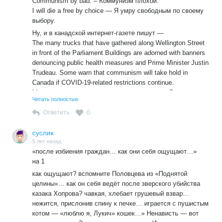
Communism by bad. – Коммунизм плохой.
допустимые слова, горе луковое.
I will die a free by choice — Я умру свободным по своему
выбору.
Ну, и в канадской интернет-газете пишут —
The many trucks that have gathered along Wellington Street
in front of the Parliament Buildings are adorned with banners
denouncing public health measures and Prime Minister Justin
Trudeau. Some warn that communism will take hold in
Canada if COVID-19-related restrictions continue.
Многие грузовики, которые собрались вдоль Веллингтон-
Читать полностью
стрит перед зданиями парламента, украшены знаменами,
осуждающими меры общественного здравоохранения и
Ответить
0
премьер-министра Джастина Трюдо. Некоторые
предупреждают, что коммунизм вступит в силу в Канаде,
суслик
если ограничения, связанные с COVID-19, сохранятся.
5 лет назад
«после избиения граждан… как они себя ощущают…»
Но про здешних антиваксеров даже не скажешь, что они
на 1
антикоммунисты. Антикоммунист – это все-таки тоже
как ощущают? вспомните Половцева из «Поднятой
уровень. А тут, если уж постараться найти какие-то
целины»… как он себя ведёт после зверского убийства
допустимые слова, горе луковое.
казака Хопрова? чавкая, хлебает грушевый взвар…
нежится, прислонив спину к печке… играется с пушистым
котом — «люблю я, Лукич» кошек…» Ненависть — вот