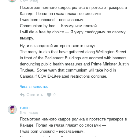
5 лет назад
Посмотрел немного кадров ролика о протесте тракеров в
Канаде. Попал на глаза плакат со словами —
I was born unbound – несвязанным.
Communism by bad. – Коммунизм плохой.
I will die a free by choice — Я умру свободным по своему
выбору.
Ну, и в канадской интернет-газете пишут —
The many trucks that have gathered along Wellington Street
in front of the Parliament Buildings are adorned with banners
denouncing public health measures and Prime Minister Justin
Trudeau. Some warn that communism will take hold in
Canada if COVID-19-related restrictions continue.
Многие грузовики, которые собрались вдоль Веллингтон-
Читать полностью
стрит перед зданиями парламента, украшены знаменами,
осуждающими меры общественного здравоохранения и
Ответить
0
премьер-министра Джастина Трюдо. Некоторые
предупреждают, что коммунизм вступит в силу в Канаде,
runin
если ограничения, связанные с COVID-19, сохранятся.
5 лет назад
Посмотрел немного кадров ролика о протесте тракеров в
Но про здешних антиваксеров даже не скажешь, что они
Канаде. Попал на глаза плакат со словами —
антикоммунисты. Антикоммунист – это все-таки тоже
I was born unbound – несвязанным.
уровень. А тут, если уж постараться найти какие-то