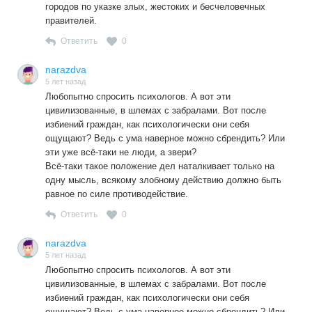
городов по указке злых, жестоких и бесчеловечных
правителей.
Ответить
0
narazdva
5 лет назад
Любопытно спросить психологов. А вот эти
цивилизованные, в шлемах с забралами. Вот после
избиений граждан, как психологически они себя
ощущают? Ведь с ума наверное можно сбрендить? Или
эти уже всё-таки не люди, а звери?
Всё-таки такое положение дел наталкивает только на
одну мысль, всякому злобному действию должно быть
равное по силе противодействие.
Ответить
0
narazdva
5 лет назад
Любопытно спросить психологов. А вот эти
цивилизованные, в шлемах с забралами. Вот после
избиений граждан, как психологически они себя
ощущают? Ведь с ума наверное можно сбрендить? Или