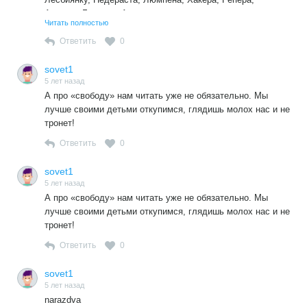
Алкаша, Бродягу, Антиваксера — всех кого исказила,
Читать полностью
изуродовала и наплодила Бесчеловечная
капиталистическая система… Конечно, есть там и
Ответить
0
Мыслящая Молодёжь… но полицаям знать это ни к
чему… тогда сон будет бежать от них…
sovet1
5 лет назад
А про «свободу» нам читать уже не обязательно. Мы
лучше своими детьми откупимся, глядишь молох нас и не
тронет!
Ответить
0
sovet1
5 лет назад
А про «свободу» нам читать уже не обязательно. Мы
лучше своими детьми откупимся, глядишь молох нас и не
тронет!
Ответить
0
sovet1
5 лет назад
narazdva