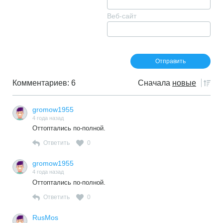
Веб-сайт
Комментариев: 6
Сначала
новые
gromow1955
4 года назад
Оттоптались по-полной.
Ответить
0
gromow1955
4 года назад
Оттоптались по-полной.
Ответить
0
RusMos