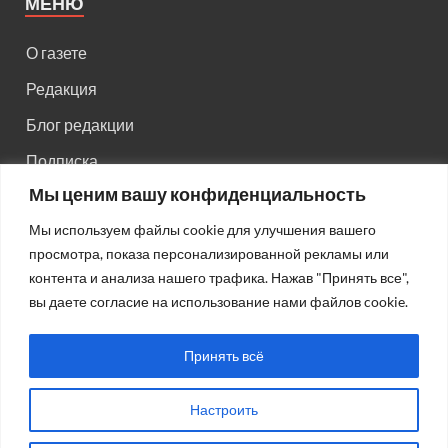
МЕНЮ
О газете
Редакция
Блог редакции
Подписка
Мы ценим вашу конфиденциальность
Правила поведения на сайте
Мы используем файлы cookie для улучшения вашего
Реклама
просмотра, показа персонализированной рекламы или
Старый сайт
контента и анализа нашего трафика. Нажав "Принять все",
вы даете согласие на использование нами файлов cookie.
Старый HTML сайт
Принять всё
Настроить
Авторсие права: © 2026
Газета "Советская Россия"
.