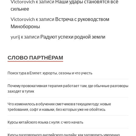
Victorovich
к записи
Наши удары становятся всё
сильнее
Victorovich
к записи
Встреча с руководством
Минобороны
yurij
к записи
Радуют успехи родной земли
СЛОВО ПАРТНЁРАМ
Поиск тура в Египет: курорты, сезоны и что учесть
Почему провокативная терапия работает там, где обычные разговоры
заходят в тупик
Что изменилось в обучении сметчиков в текущем году: новые
требования, софт и навыки, без которых уже не обойтись
Курсы китайского языка с нуля: с чего начать
Курсы разговорного английского онлайн: как заговорить уверенно