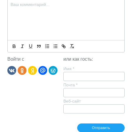
Войти с
или как гость:
Имя
*
Почта
*
Веб-сайт