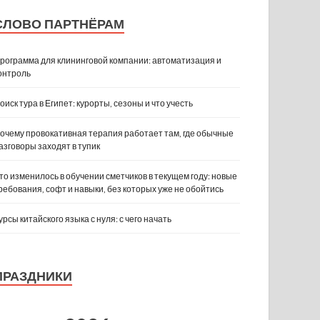
СЛОВО ПАРТНЁРАМ
рограмма для клининговой компании: автоматизация и
онтроль
оиск тура в Египет: курорты, сезоны и что учесть
очему провокативная терапия работает там, где обычные
азговоры заходят в тупик
то изменилось в обучении сметчиков в текущем году: новые
ребования, софт и навыки, без которых уже не обойтись
урсы китайского языка с нуля: с чего начать
ПРАЗДНИКИ