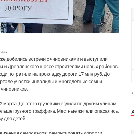
лись
ке добились встречи с чиновниками и выступили
ы и Древлянского шоссе строителями новых районов.
ди потратили на прокладку дороги 17 млн руб. До
артале участки инвалиды и многодетные семьи
 чиновников.
«
 марта. До этого грузовики ездили по другим улицам.
ольшегрузного траффика. Местные жители опасались,
у для детей.
вижения самосвалов, ремонтировать дорогу и