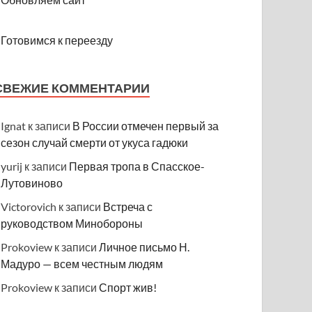
Готовимся к переезду
СВЕЖИЕ КОММЕНТАРИИ
Ignat
к записи
В России отмечен первый за
сезон случай смерти от укуса гадюки
yurij
к записи
Первая тропа в Спасское-
Лутовиново
Victorovich
к записи
Встреча с
руководством Минобороны
Prokoview
к записи
Личное письмо Н.
Мадуро — всем честным людям
Prokoview
к записи
Спорт жив!