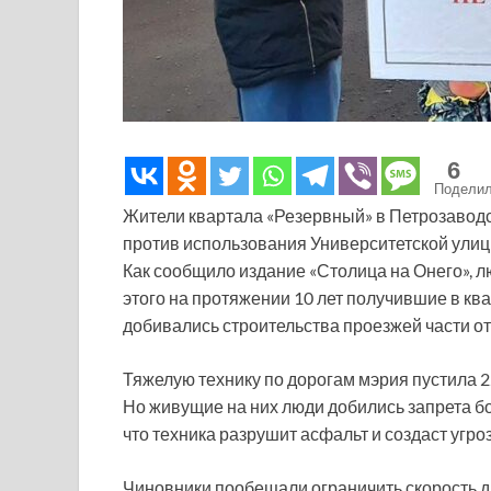
6
Подели
Жители квартала «Резервный» в Петрозаводс
против использования Университетской улиц
Как сообщило издание «Столица на Онего», лю
этого на протяжении 10 лет получившие в кв
добивались строительства проезжей части от
Тяжелую технику по дорогам мэрия пустила 22
Но живущие на них люди добились запрета б
что техника разрушит асфальт и создаст угроз
Чиновники пообещали ограничить скорость д