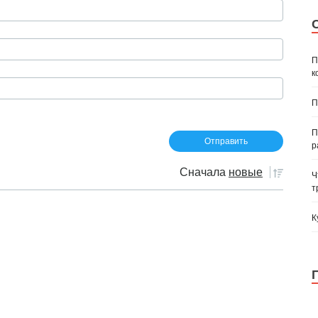
П
к
П
П
р
Сначала
новые
Ч
т
К