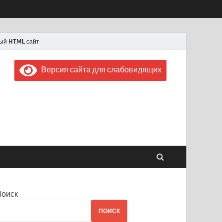
ый HTML сайт
Версия сайта для слабовидящих
 "Советская Россия"
 1956 года
Поиск
ПОИСК