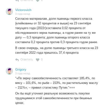
Ответить
0
Victorovich
3 года назад
Согласно материалам, доля пшеницы первого класса
(клейковины от 32 процентов и выше) на 23 сентября
текущего года (2022г)составила 0,02 процента от
обследованного зерна пшеницы, а годом ранее на ту же
дату — 0,3 процента; доля пшеницы второго класса
составила 0,2 процента против 0,3 процента годом ранее.
В свою очередь, на долю пшеницы третьего класса на 23
сентября 2022 года пришлось 37,4 процента
Ответить
0
Grigory
3 года назад
"«По зерну самообеспеченность составляет 185,4%, по
мясу – 101,6%, по рыбе – 153%, по растительному маслу
– 211%», – привел статистику Путин."===
Он бы ещё уточнил реальную возможность покупки
трудящимися этой самообеспеченности при бешеных
ценах.