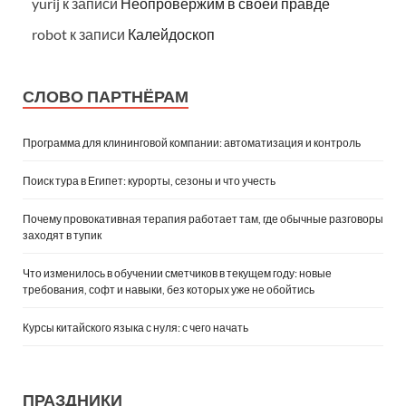
yurij
к записи
Неопровержим в своей правде
robot
к записи
Калейдоскоп
СЛОВО ПАРТНЁРАМ
Программа для клининговой компании: автоматизация и контроль
Поиск тура в Египет: курорты, сезоны и что учесть
Почему провокативная терапия работает там, где обычные разговоры
заходят в тупик
Что изменилось в обучении сметчиков в текущем году: новые
требования, софт и навыки, без которых уже не обойтись
Курсы китайского языка с нуля: с чего начать
ПРАЗДНИКИ