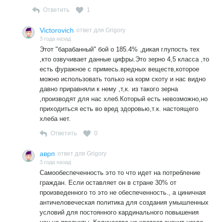
Ответить
1
Victorovich
ответ для Grigory
3 года назад
Этот "барабанный" бой о 185.4% ,дикая глупость тех
,кто озвучивает данные цифры.Это зерно 4,5 класса ,то
есть фуражное с примесь.вредных веществ,которое
можно использовать только на корм скоту и нас видно
давно приравняли к нему ,т,к. из такого зерна
,производят для нас хлеб.Который есть невозможно,но
приходиться есть во вред здоровью,т.к. настоящего
хлеба нет.
Ответить
0
аврп
ответ для Grigory
3 года назад
Самообеспеченность это то что идет на потребление
граждан. Если оставляет он в стране 30% от
произведенного то это не обеспеченность., а циничная
античеловеческая политика для создания умышленных
условий для постоянного кардинального повышения