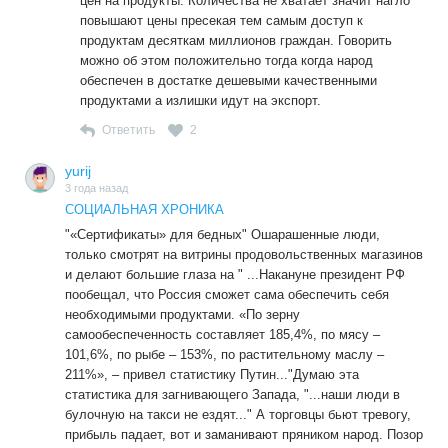
цен на продукты. Количества не хватает значит нагло
повышают цены пресекая тем самым доступ к
продуктам десяткам миллионов граждан. Говорить
можно об этом положительно тогда когда народ
обеспечен в достатке дешевыми качественными
продуктами а излишки идут на экспорт.
Ответить
2
yurij
3 года назад
СОЦИАЛЬНАЯ ХРОНИКА
"«Сертификаты» для бедных" Ошарашенные люди,
только смотрят на витрины продовольственных магазинов
и делают большие глаза на " ...Накануне президент РФ
пообещал, что Россия сможет сама обеспечить себя
необходимыми продуктами. «По зерну
самообеспеченность составляет 185,4%, по мясу –
101,6%, по рыбе – 153%, по растительному маслу –
211%», – привел статистику Путин..."Думаю эта
статистика для загнивающего Запада, "...наши люди в
булочную на такси не ездят..." А торговцы бьют тревогу,
прибыль падает, вот и заманивают пряником народ. Позор