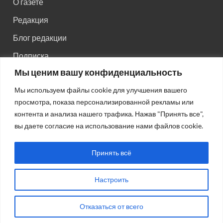
О газете
Редакция
Блог редакции
Подписка
Мы ценим вашу конфиденциальность
Правила поведения на сайте
Мы используем файлы cookie для улучшения вашего
Реклама
просмотра, показа персонализированной рекламы или
Старый сайт
контента и анализа нашего трафика. Нажав "Принять все",
вы даете согласие на использование нами файлов cookie.
Старый HTML сайт
Принять всё
Настроить
Авторсие права: © 2026
Газета "Советская Россия"
.
Отказаться от всего
Работает на Wordpress