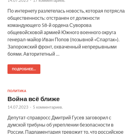
14.07.2023
-
17 комментариев.
По интернету разлетелась новость, которая потрясла
общественность: отстранен от должности
командующего 58-й ордена Суворова
общевойсковой армией Южного военного округа
генерал-майор Иван Попов (позывной «Спартак»).
Запорожский фронт, охваченный непрерывными
боями. Авторитетный …
ПОДРОБНЕЕ...
ПОЛИТИКА
Война всё ближе
14.07.2023
-
5 комментариев.
Депутат-справросс Дмитрий Гусев заговорил с
думской трибуны об укреплении безопасности в
России. Парламентария тревожит то, что российское