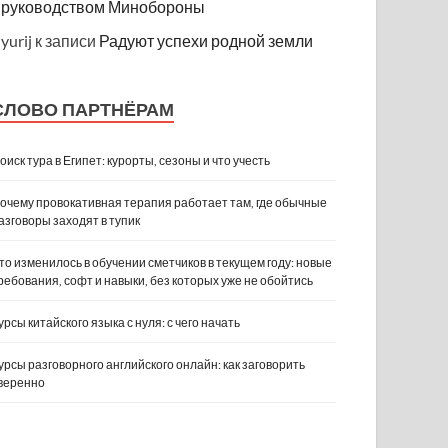
руководством Минобороны
yurij
к записи
Радуют успехи родной земли
СЛОВО ПАРТНЁРАМ
оиск тура в Египет: курорты, сезоны и что учесть
очему провокативная терапия работает там, где обычные
азговоры заходят в тупик
то изменилось в обучении сметчиков в текущем году: новые
ребования, софт и навыки, без которых уже не обойтись
урсы китайского языка с нуля: с чего начать
урсы разговорного английского онлайн: как заговорить
веренно