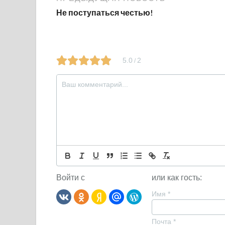
Не поступаться честью!
5.0
2
/
Войти с
или как гость:
Имя
*
Почта
*