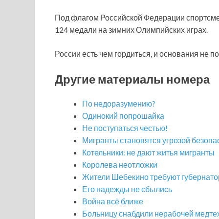
Под флагом Российской Федерации спортсме
124 медали на зимних Олимпийских играх.
России есть чем гордиться, и основания не п
Другие материалы номера
По недоразумению?
Одинокий попрошайка
Не поступаться честью!
Мигранты становятся угрозой безопа
Котельники: не дают житья мигранты
Королева неотложки
Жители Шебекино требуют губернато
Его надежды не сбылись
Война всё ближе
Больницу снабдили нерабочей медте