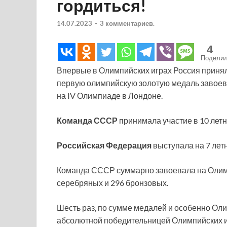
гордиться!
14.07.2023
-
3 комментариев.
4
Подели
Впервые в Олимпийских играх Россия приняла
первую олимпийскую золотую медаль завоев
на IV Олимпиаде в Лондоне.
Команда
СССР
принимала участие в 10 летн
Российская Федерация
выступала на 7 лет
Команда СССР суммарно завоевала на Олимпи
серебряных и 296 бронзовых.
Шесть раз, по сумме медалей и особенно Ол
абсолютной победительницей Олимпийских и