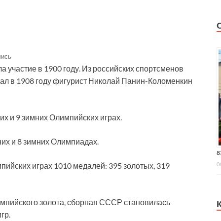
лись
 участие в 1900 году. Из российских спортсменов
ал в 1908 году фигурист Николай Панин-Коломенкин
их и 9 зимних Олимпийских играх.
них и 8 зимних Олимпиадах.
8
0
йских играх 1010 медалей: 395 золотых, 319
импийского золота, сборная СССР становилась
гр.