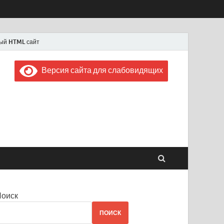
ый HTML сайт
Версия сайта для слабовидящих
 "Советская Россия"
 1956 года
Поиск
ПОИСК