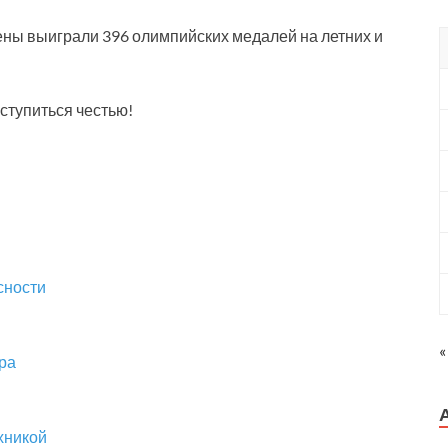
ны выиграли 396 олимпийских медалей на летних и
оступиться честью!
сности
«
ра
хникой