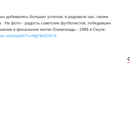
ны добивались больших успехов, и радовали нас, своим
а . На фото - радость советских футболистов, победивших
азилии в финальном матче Олимпиады - 1988 в Сеуле.
tube.com/watch?v=HgFfkH1r6Y4