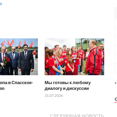
я
опа в Спасское-
Мы готовы к любому
«
во
диалогу и дискуссии
31.07.2026
СЛЕДУЮЩАЯ НОВОСТЬ