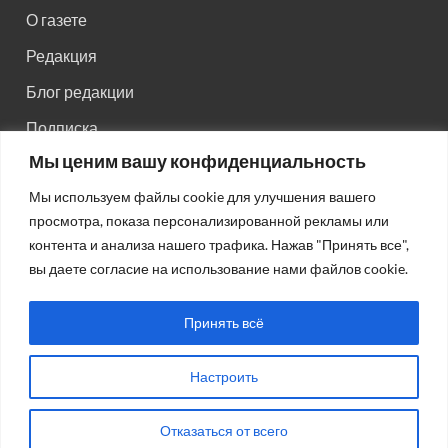
О газете
Редакция
Блог редакции
Подписка
Мы ценим вашу конфиденциальность
Правила поведения на сайте
Мы используем файлы cookie для улучшения вашего
Реклама
просмотра, показа персонализированной рекламы или
Старый сайт
контента и анализа нашего трафика. Нажав "Принять все",
вы даете согласие на использование нами файлов cookie.
Старый HTML сайт
Принять всё
Настроить
Авторсие права: © 2026
Газета "Советская Россия"
.
Отказаться от всего
Работает на Wordpress