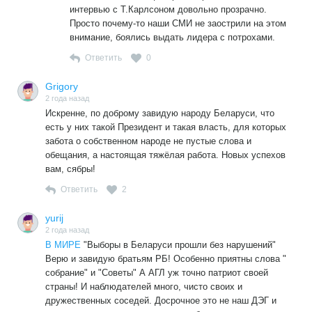
интервью с Т.Карлсоном довольно прозрачно.
Просто почему-то наши СМИ не заострили на этом
внимание, боялись выдать лидера с потрохами.
Ответить
0
Grigory
2 года назад
Искренне, по доброму завидую народу Беларуси, что
есть у них такой Президент и такая власть, для которых
забота о собственном народе не пустые слова и
обещания, а настоящая тяжёлая работа. Новых успехов
вам, сябры!
Ответить
2
yurij
2 года назад
В МИРЕ
"Выборы в Беларуси прошли без нарушений"
Верю и завидую братьям РБ! Особенно приятны слова "
собрание" и "Советы" А АГЛ уж точно патриот своей
страны! И наблюдателей много, чисто своих и
дружественных соседей. Досрочное это не наш ДЭГ и