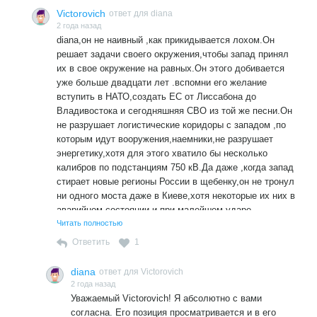
Victorovich
ответ для diana
2 года назад
diana,он не наивный ,как прикидывается лохом.Он
решает задачи своего окружения,чтобы запад принял
их в свое окружение на равных.Он этого добивается
уже больше двадцати лет .вспомни его желание
вступить в НАТО,создать ЕС от Лиссабона до
Владивостока и сегодняшняя СВО из той же песни.Он
не разрушает логистические коридоры с западом ,по
которым идут вооружения,наемники,не разрушает
энергетику,хотя для этого хватило бы несколько
калибров по подстанциям 750 кВ.Да даже ,когда запад
стирает новые регионы России в щебенку,он не тронул
ни одного моста даже в Киеве,хотя некоторые их них в
аварийном состоянии и при малейшем ударе
рухнут.Как и Днепрогэс,которая в аварийном состоянии
Читать полностью
и при малейшем ударе рухнет.Все это из той же песни
Ответить
1
,ребята давайте жить дружно,воровать и грабить
Россию вместе с моим окружением,но пока запад не
diana
ответ для Victorovich
хочет делиться с его окружением ,а потому эта бодяга
2 года назад
будет продолжена.
Уважаемый Victorovich! Я абсолютно с вами
согласна. Его позиция просматривается и в его