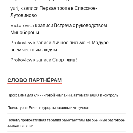
yurij
к записи
Первая тропа в Спасское-
Лутовиново
Victorovich
к записи
Встреча с руководством
Минобороны
Prokoview
к записи
Личное письмо Н. Мадуро —
всем честным людям
Prokoview
к записи
Спорт жив!
СЛОВО ПАРТНЁРАМ
Программа для клининговой компании: автоматизация и контроль
Поиск тура в Египет: курорты, сезоны и что учесть
Почему провокативная терапия работает там, где обычные разговоры
заходят в тупик